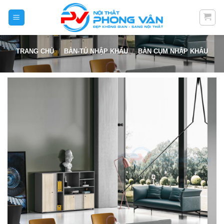
Skip
to
content
TRANG CHỦ
/
BÀN-TỦ NHẬP KHẨU
/
BÀN CỤM NHẬP KHẨU