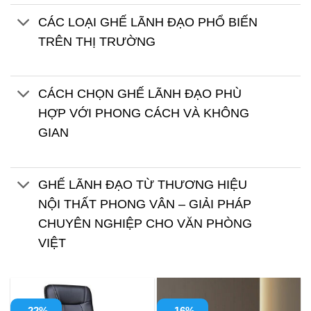
CÁC LOẠI GHẾ LÃNH ĐẠO PHỔ BIẾN
TRÊN THỊ TRƯỜNG
CÁCH CHỌN GHẾ LÃNH ĐẠO PHÙ
HỢP VỚI PHONG CÁCH VÀ KHÔNG
GIAN
GHẾ LÃNH ĐẠO TỪ THƯƠNG HIỆU
NỘI THẤT PHONG VÂN – GIẢI PHÁP
CHUYÊN NGHIỆP CHO VĂN PHÒNG
VIỆT
-22%
-16%