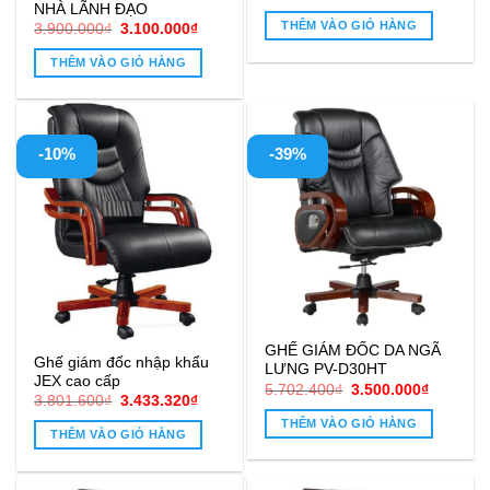
NHÀ LÃNH ĐẠO
THÊM VÀO GIỎ HÀNG
Giá
Giá
3.900.000
₫
3.100.000
₫
gốc
hiện
là:
tại
THÊM VÀO GIỎ HÀNG
3.900.000₫.
là:
3.100.000₫.
-10%
-39%
GHẾ GIÁM ĐỐC DA NGÃ
Ghế giám đốc nhập khẩu
LƯNG PV-D30HT
JEX cao cấp
Giá
Giá
5.702.400
₫
3.500.000
₫
Giá
Giá
3.801.600
₫
3.433.320
₫
gốc
hiện
gốc
hiện
là:
tại
THÊM VÀO GIỎ HÀNG
là:
tại
5.702.400₫.
là:
THÊM VÀO GIỎ HÀNG
3.801.600₫.
là:
3.500.00
3.433.320₫.