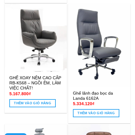
GHẾ XOAY NỆM CAO CẤP
RB-K568 – NGỒI ÊM, LÀM
VIỆC CHẤT!
Ghế lãnh đạo bọc da
5.167.800
₫
Landa 6162A
THÊM VÀO GIỎ HÀNG
5.334.120
₫
THÊM VÀO GIỎ HÀNG