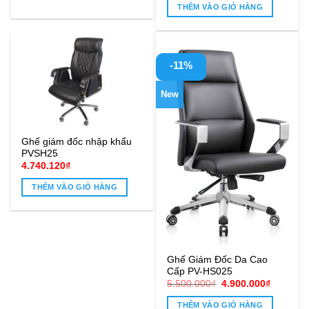
THÊM VÀO GIỎ HÀNG
-11%
New
Ghế giám đốc nhập khẩu
PVSH25
4.740.120
₫
THÊM VÀO GIỎ HÀNG
Ghế Giám Đốc Da Cao
Cấp PV-HS025
Giá
Giá
5.500.000
₫
4.900.000
₫
gốc
hiện
là:
tại
THÊM VÀO GIỎ HÀNG