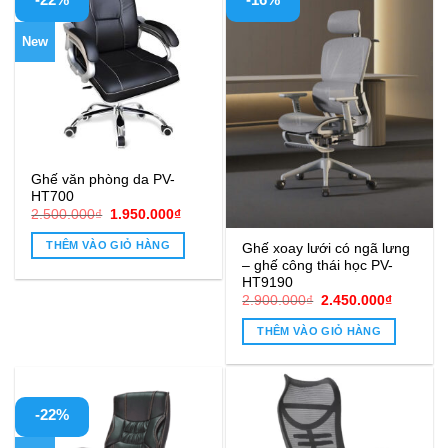
New
Ghế văn phòng da PV-
HT700
Giá
Giá
2.500.000
₫
1.950.000
₫
gốc
hiện
là:
tại
THÊM VÀO GIỎ HÀNG
Ghế xoay lưới có ngã lưng
2.500.000₫.
là:
– ghế công thái học PV-
1.950.000₫.
HT9190
Giá
Giá
2.900.000
₫
2.450.000
₫
gốc
hiện
là:
tại
THÊM VÀO GIỎ HÀNG
2.900.000₫.
là:
2.450.00
-22%