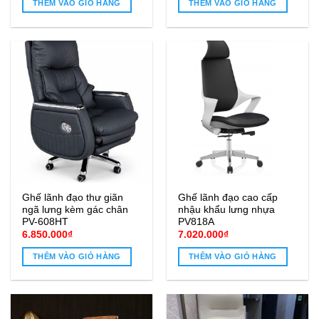
THÊM VÀO GIỎ HÀNG
THÊM VÀO GIỎ HÀNG
3.200.000₫.
là:
5.500.000₫.
là:
2.500.000₫.
4.900.0
Ghế lãnh đạo thư giãn
Ghế lãnh đạo cao cấp
ngã lưng kèm gác chân
nhậu khẩu lưng nhựa
PV-608HT
PV818A
6.850.000
₫
7.020.000
₫
THÊM VÀO GIỎ HÀNG
THÊM VÀO GIỎ HÀNG