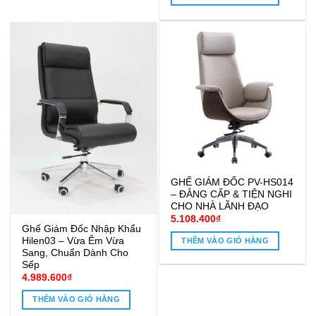
5.500.000₫.
là:
4.900.00
GHẾ GIÁM ĐỐC PV-HS014
– ĐẲNG CẤP & TIỆN NGHI
CHO NHÀ LÃNH ĐẠO
5.108.400
₫
Ghế Giám Đốc Nhập Khẩu
Hilen03 – Vừa Êm Vừa
THÊM VÀO GIỎ HÀNG
Sang, Chuẩn Dành Cho
Sếp
4.989.600
₫
THÊM VÀO GIỎ HÀNG