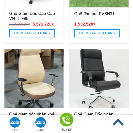
Ghế Giám Đốc Cao Cấp
Ghế đào tạo PVSH31
VNTT-995
Giá
Giá
7.068.600
₫
5.571.720
₫
1.532.520
₫
gốc
hiện
là:
tại
THÊM VÀO GIỎ HÀNG
THÊM VÀO GIỎ HÀNG
7.068.600₫.
là:
5.571.720₫.
Ghế giám đốc nhập khẩu
Ghế Giám Đốc Nhập
PV-RB2186
Khẩu Hilen03 – Vừa Êm
Vừa Sang, Chuẩn Dành
Cho Sếp
TUYẾT
Sale
Sale