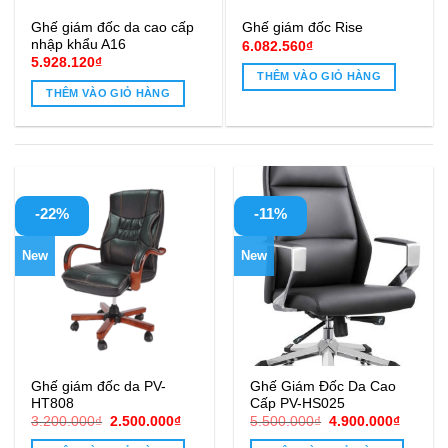
Ghế giám đốc da cao cấp
Ghế giám đốc Rise
nhập khẩu A16
6.082.560
₫
5.928.120
₫
THÊM VÀO GIỎ HÀNG
THÊM VÀO GIỎ HÀNG
-22%
-11%
New
New
Ghế giám đốc da PV-
Ghế Giám Đốc Da Cao
HT808
Cấp PV-HS025
Giá
Giá
Giá
Giá
3.200.000
₫
2.500.000
₫
5.500.000
₫
4.900.000
₫
gốc
hiện
gốc
hiện
là:
tại
là:
tại