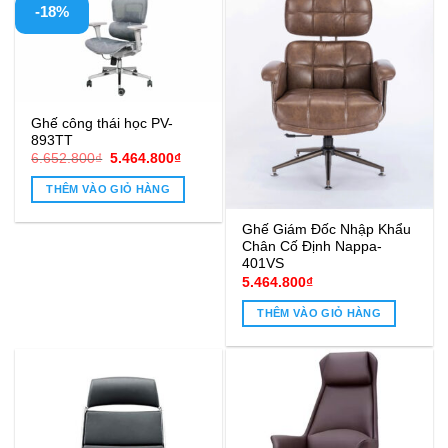
-18%
Ghế công thái học PV-
893TT
Giá
Giá
6.652.800
₫
5.464.800
₫
gốc
hiện
là:
tại
THÊM VÀO GIỎ HÀNG
6.652.800₫.
là:
5.464.800₫.
Ghế Giám Đốc Nhập Khẩu
Chân Cố Định Nappa-
401VS
5.464.800
₫
THÊM VÀO GIỎ HÀNG