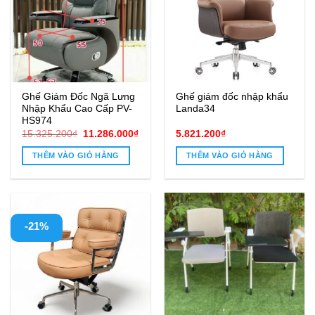
Ghế Giám Đốc Ngã Lưng
Ghế giám đốc nhập khẩu
Nhập Khẩu Cao Cấp PV-
Landa34
HS974
Giá
Giá
15.325.200
₫
11.286.000
₫
5.821.200
₫
gốc
hiện
là:
tại
THÊM VÀO GIỎ HÀNG
THÊM VÀO GIỎ HÀNG
15.325.200₫.
là:
11.286.000₫.
-21%