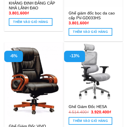
KHẲNG ĐỊNH ĐẲNG CẤP
NHÀ LÃNH ĐẠO
Ghế giám đốc bọc da cao
3.801.600
₫
cấp PV-GD033HS
THÊM VÀO GIỎ HÀNG
3.801.600
₫
THÊM VÀO GIỎ HÀNG
-6%
-13%
Ghế Giám Đốc HESA
Giá
Giá
4.514.400
₫
3.920.400
₫
gốc
hiện
là:
tại
THÊM VÀO GIỎ HÀNG
4.514.400₫.
là:
Ghế Giám Đốc VIVO
3.920.40