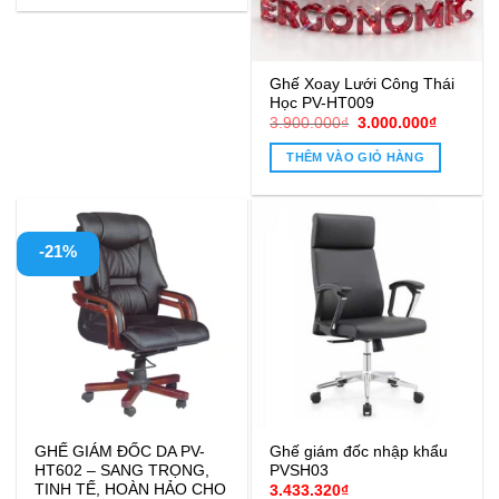
Ghế Xoay Lưới Công Thái
Học PV-HT009
Giá
Giá
3.900.000
₫
3.000.000
₫
gốc
hiện
là:
tại
THÊM VÀO GIỎ HÀNG
3.900.000₫.
là:
3.000.00
-21%
GHẾ GIÁM ĐỐC DA PV-
Ghế giám đốc nhập khẩu
HT602 – SANG TRỌNG,
PVSH03
TINH TẾ, HOÀN HẢO CHO
3.433.320
₫