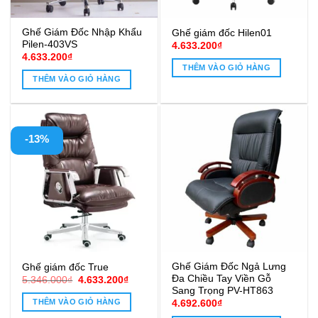
Ghế Giám Đốc Nhập Khẩu
Ghế giám đốc Hilen01
Pilen-403VS
4.633.200
₫
4.633.200
₫
THÊM VÀO GIỎ HÀNG
THÊM VÀO GIỎ HÀNG
-13%
Ghế Giám Đốc Ngả Lưng
Ghế giám đốc True
Đa Chiều Tay Viền Gỗ
Giá
Giá
5.346.000
₫
4.633.200
₫
gốc
hiện
Sang Trọng PV-HT863
là:
tại
THÊM VÀO GIỎ HÀNG
4.692.600
₫
5.346.000₫.
là:
4.633.200₫.