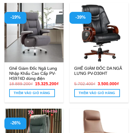
-19%
-39%
Ghế Giám Đốc Ngã Lưng
GHẾ GIÁM ĐỐC DA NGÃ
Nhập Khẩu Cao Cấp PV-
LƯNG PV-D30HT
HS974D dùng điện
Giá
Giá
Giá
Giá
18.889.200
₫
15.325.200
₫
5.702.400
₫
3.500.000
₫
gốc
hiện
gốc
hiện
là:
tại
là:
tại
THÊM VÀO GIỎ HÀNG
THÊM VÀO GIỎ HÀNG
18.889.200₫.
là:
5.702.400₫.
là:
15.325.200₫.
3.500.0
-26%