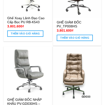
Ghế Xoay Lãnh Đạo Cao
Cấp Bọc PU RB-K543
GHẾ GIÁM ĐỐC
PV_TP008HS
3.801.600
₫
3.801.600
₫
THÊM VÀO GIỎ HÀNG
THÊM VÀO GIỎ HÀNG
GHẾ GIÁM ĐỐC NHẬP
KHẨU PV-GD030HS –