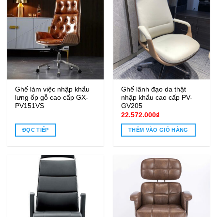
Ghế làm việc nhập khẩu
Ghế lãnh đạo da thật
lưng ốp gỗ cao cấp GX-
nhập khẩu cao cấp PV-
PV151VS
GV205
22.572.000
₫
ĐỌC TIẾP
THÊM VÀO GIỎ HÀNG