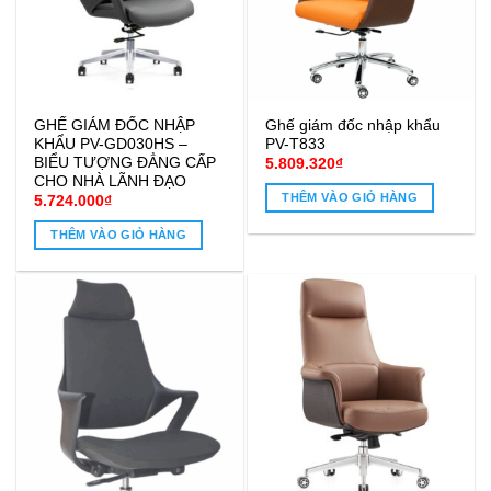
GHẾ GIÁM ĐỐC NHẬP
Ghế giám đốc nhập khẩu
KHẨU PV-GD030HS –
PV-T833
BIỂU TƯỢNG ĐẲNG CẤP
5.809.320
₫
CHO NHÀ LÃNH ĐẠO
THÊM VÀO GIỎ HÀNG
5.724.000
₫
THÊM VÀO GIỎ HÀNG