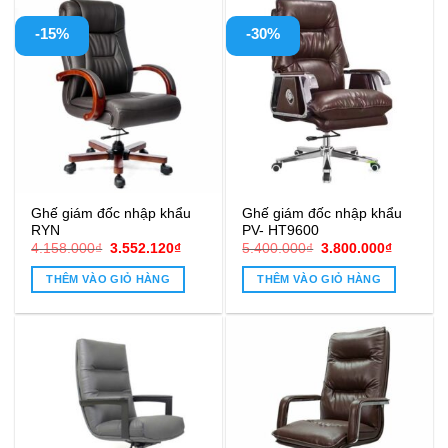
-15%
-30%
Ghế giám đốc nhập khẩu
Ghế giám đốc nhập khẩu
RYN
PV- HT9600
Giá
Giá
Giá
Giá
4.158.000
₫
3.552.120
₫
5.400.000
₫
3.800.000
₫
gốc
hiện
gốc
hiện
là:
tại
là:
tại
THÊM VÀO GIỎ HÀNG
THÊM VÀO GIỎ HÀNG
4.158.000₫.
là:
5.400.000₫.
là:
3.552.120₫.
3.800.00