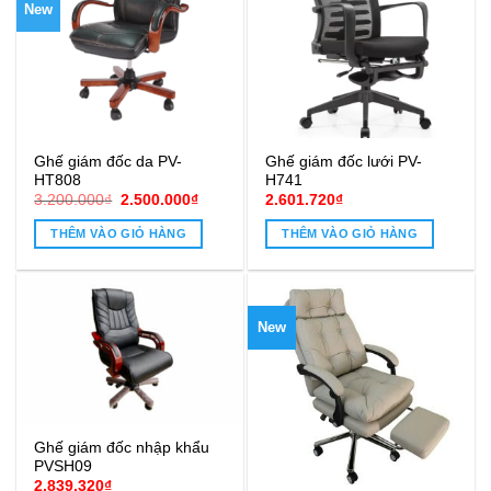
New
Ghế giám đốc da PV-
Ghế giám đốc lưới PV-
HT808
H741
Giá
Giá
3.200.000
₫
2.500.000
₫
2.601.720
₫
gốc
hiện
là:
tại
THÊM VÀO GIỎ HÀNG
THÊM VÀO GIỎ HÀNG
3.200.000₫.
là:
2.500.000₫.
New
Ghế giám đốc nhập khẩu
PVSH09
2.839.320
₫