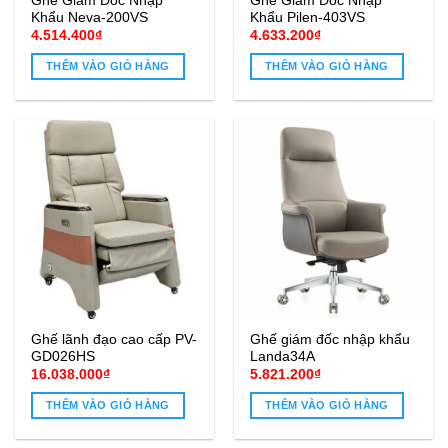
Ghế Giám Đốc Nhập
Ghế Giám Đốc Nhập
Khẩu Neva-200VS
Khẩu Pilen-403VS
4.514.400
₫
4.633.200
₫
THÊM VÀO GIỎ HÀNG
THÊM VÀO GIỎ HÀNG
Ghế lãnh đạo cao cấp PV-
Ghế giám đốc nhập khẩu
GD026HS
Landa34A
16.038.000
₫
5.821.200
₫
THÊM VÀO GIỎ HÀNG
THÊM VÀO GIỎ HÀNG