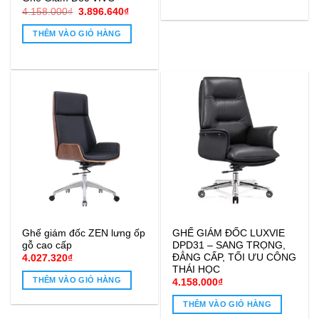
Giá
Giá
4.158.000
₫
3.896.640
₫
gốc
hiện
là:
tại
THÊM VÀO GIỎ HÀNG
4.158.000₫.
là:
3.896.640₫.
Ghế giám đốc ZEN lưng ốp
GHẾ GIÁM ĐỐC LUXVIE
gỗ cao cấp
DPD31 – SANG TRỌNG,
ĐẲNG CẤP, TỐI ƯU CÔNG
4.027.320
₫
THÁI HỌC
THÊM VÀO GIỎ HÀNG
4.158.000
₫
THÊM VÀO GIỎ HÀNG