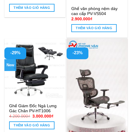
THÊM VÀO GIỎ HÀNG
Ghế văn phòng nệm dày
cao cấp PV-VS504
2.900.000
₫
THÊM VÀO GIỎ HÀNG
-29%
-23%
New
Ghế Giám Đốc Ngả Lưng
Gác Chân PV-HT1006
Giá
Giá
4.200.000
₫
3.000.000
₫
gốc
hiện
là:
tại
THÊM VÀO GIỎ HÀNG
4.200.000₫.
là:
3.000.000₫.