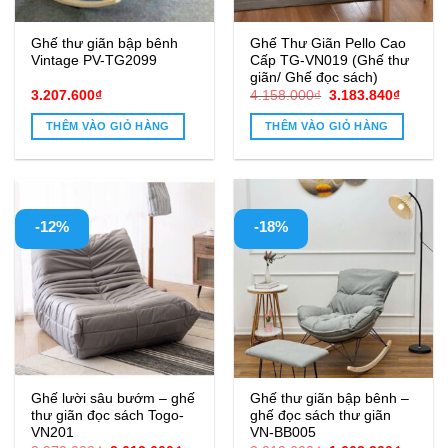
Ghế thư giãn bập bênh
Ghế Thư Giãn Pello Cao
Vintage PV-TG2099
Cấp TG-VN019 (Ghế thư
giãn/ Ghế đọc sách)
Giá
Giá
3.207.600
₫
4.158.000
₫
3.183.840
₫
gốc
hiện
là:
tại
THÊM VÀO GIỎ HÀNG
THÊM VÀO GIỎ HÀNG
4.158.000₫.
là:
3.183.8
-12%
-18%
Ghế lười sâu bướm – ghế
Ghế thư giãn bập bênh –
thư giãn đọc sách Togo-
ghế đọc sách thư giãn
VN201
VN-BB005