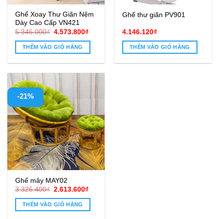
Ghế Xoay Thư Giãn Nệm
Ghế thư giãn PV901
Dày Cao Cấp VN421
Giá
Giá
5.346.000
₫
4.573.800
₫
4.146.120
₫
gốc
hiện
là:
tại
THÊM VÀO GIỎ HÀNG
THÊM VÀO GIỎ HÀNG
5.346.000₫.
là:
4.573.800₫.
-21%
Ghế mây MAY02
Giá
Giá
3.326.400
₫
2.613.600
₫
gốc
hiện
là:
tại
THÊM VÀO GIỎ HÀNG
3.326.400₫.
là:
2.613.600₫.