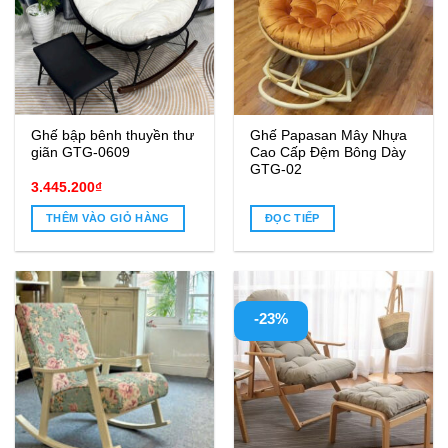
Ghế bập bênh thuyền thư
Ghế Papasan Mây Nhựa
giãn GTG-0609
Cao Cấp Đệm Bông Dày
GTG-02
3.445.200
₫
THÊM VÀO GIỎ HÀNG
ĐỌC TIẾP
-23%