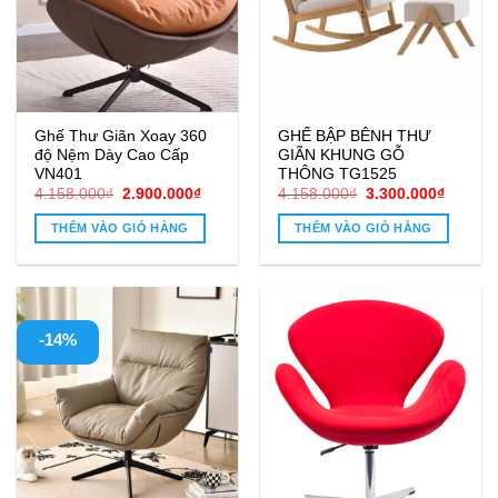
Ghế Thư Giãn Xoay 360
GHẾ BẬP BÊNH THƯ
độ Nệm Dày Cao Cấp
GIÃN KHUNG GỖ
VN401
THÔNG TG1525
Giá
Giá
Giá
Giá
4.158.000
₫
2.900.000
₫
4.158.000
₫
3.300.000
₫
gốc
hiện
gốc
hiện
là:
tại
là:
tại
THÊM VÀO GIỎ HÀNG
THÊM VÀO GIỎ HÀNG
4.158.000₫.
là:
4.158.000₫.
là:
2.900.000₫.
3.300.0
-14%