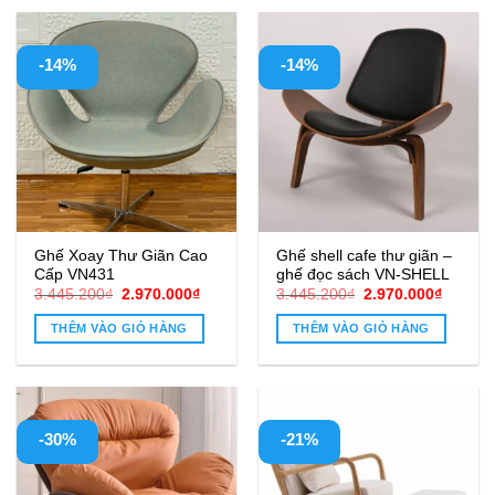
-14%
-14%
Ghế Xoay Thư Giãn Cao
Ghế shell cafe thư giãn –
Cấp VN431
ghế đọc sách VN-SHELL
Giá
Giá
Giá
Giá
3.445.200
₫
2.970.000
₫
3.445.200
₫
2.970.000
₫
gốc
hiện
gốc
hiện
là:
tại
là:
tại
THÊM VÀO GIỎ HÀNG
THÊM VÀO GIỎ HÀNG
3.445.200₫.
là:
3.445.200₫.
là:
2.970.000₫.
2.970.0
-30%
-21%