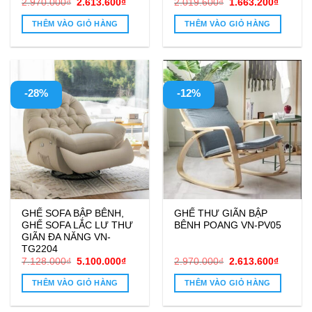
Giá
Giá
Giá
Giá
2.970.000
₫
2.613.600
₫
2.019.600
₫
1.663.200
₫
gốc
hiện
gốc
hiện
là:
tại
là:
tại
THÊM VÀO GIỎ HÀNG
THÊM VÀO GIỎ HÀNG
2.970.000₫.
là:
2.019.600₫.
là:
2.613.600₫.
1.663.2
-28%
-12%
GHẾ SOFA BẬP BÊNH,
GHẾ THƯ GIÃN BẬP
GHẾ SOFA LẮC LƯ THƯ
BÊNH POANG VN-PV05
GIÃN ĐA NĂNG VN-
TG2204
Giá
Giá
Giá
Giá
7.128.000
₫
5.100.000
₫
2.970.000
₫
2.613.600
₫
gốc
hiện
gốc
hiện
là:
tại
là:
tại
THÊM VÀO GIỎ HÀNG
THÊM VÀO GIỎ HÀNG
7.128.000₫.
là:
2.970.000₫.
là:
5.100.000₫.
2.613.6