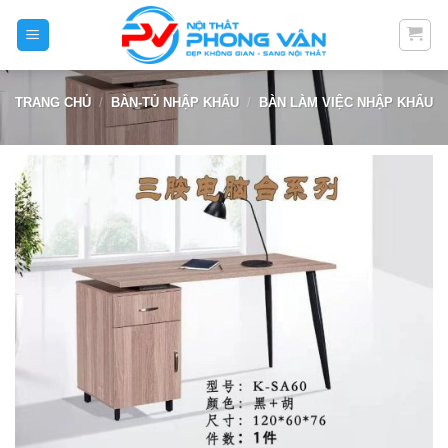
Skip
to
content
TRANG CHỦ
/
BÀN-TỦ NHẬP KHẨU
/
BÀN LÀM VIỆC NHẬP KHẨU