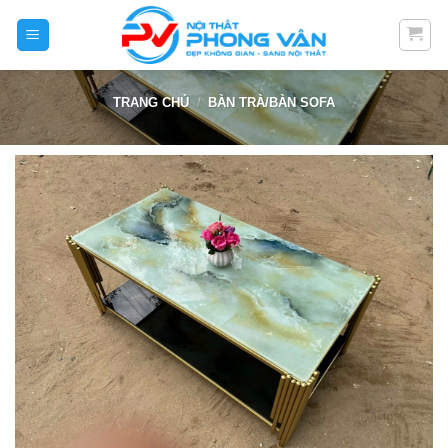
Skip
to
content
TRANG CHỦ
/
BÀN TRÀ/BÀN SOFA