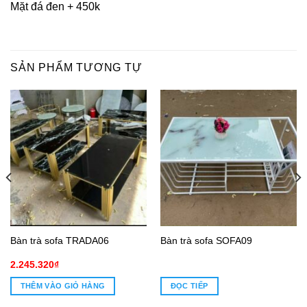
Mặt đá đen + 450k
SẢN PHẨM TƯƠNG TỰ
Bàn trà sofa TRADA06
Bàn trà sofa SOFA09
2.245.320
₫
THÊM VÀO GIỎ HÀNG
ĐỌC TIẾP