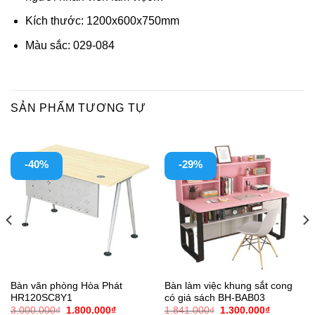
Kích thước: 1200x600x750mm
Màu sắc: 029-084
SẢN PHẨM TƯƠNG TỰ
-40%
-29%
Bàn văn phòng Hòa Phát
Bàn làm việc khung sắt cong
HR120SC8Y1
có giá sách BH-BAB03
Giá
Giá
Giá
Giá
3.000.000
₫
1.800.000
₫
1.841.000
₫
1.300.000
₫