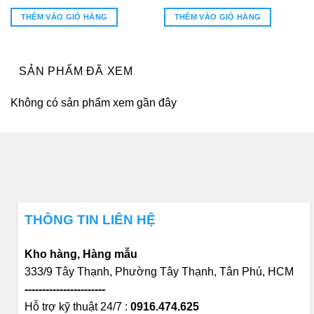
gốc
hiện
gốc
hiện
là:
tại
là:
tại
THÊM VÀO GIỎ HÀNG
THÊM VÀO GIỎ HÀNG
3.000.000₫.
là:
1.841.000₫.
là:
1.800.000₫.
1.300.000
SẢN PHẨM ĐÃ XEM
Không có sản phẩm xem gần đây
THÔNG TIN LIÊN HỆ
Kho hàng, Hàng mẫu
333/9 Tây Thạnh, Phường Tây Thạnh, Tân Phú, HCM
-----------------------
Hỗ trợ kỹ thuật 24/7 :
0916.474.625