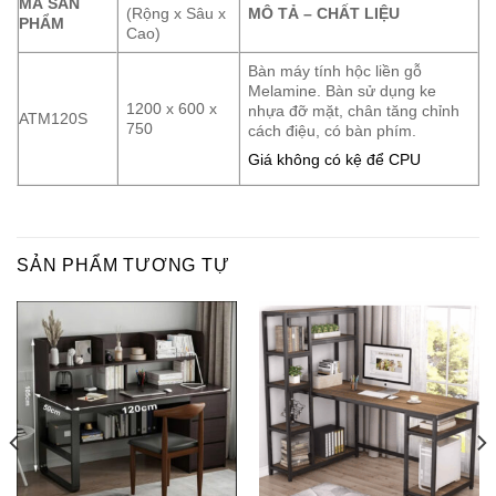
MÃ SẢN
(Rộng x Sâu x
MÔ TẢ – CHẤT LIỆU
PHẨM
Cao)
Bàn máy tính hộc liền gỗ
Melamine. Bàn sử dụng ke
1200 x 600 x
nhựa đỡ mặt, chân tăng chỉnh
ATM120S
750
cách điệu, có bàn phím.
Giá không có kệ để CPU
SẢN PHẨM TƯƠNG TỰ