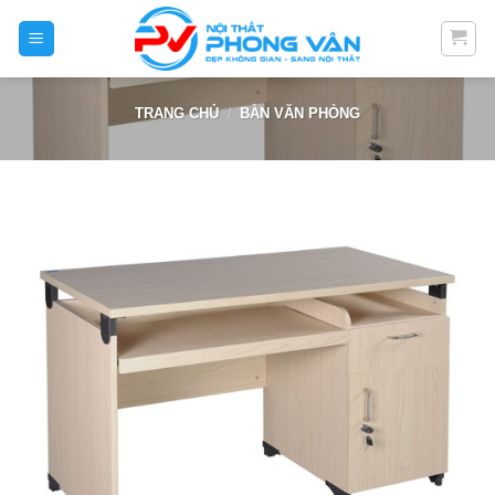
Skip
to
content
TRANG CHỦ
/
BÀN VĂN PHÒNG