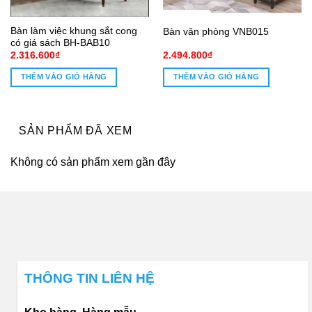
Bàn làm việc khung sắt cong
Bàn văn phòng VNB015
có giá sách BH-BAB10
2.316.600
₫
2.494.800
₫
THÊM VÀO GIỎ HÀNG
THÊM VÀO GIỎ HÀNG
0₫.
SẢN PHẨM ĐÃ XEM
Không có sản phẩm xem gần đây
THÔNG TIN LIÊN HỆ