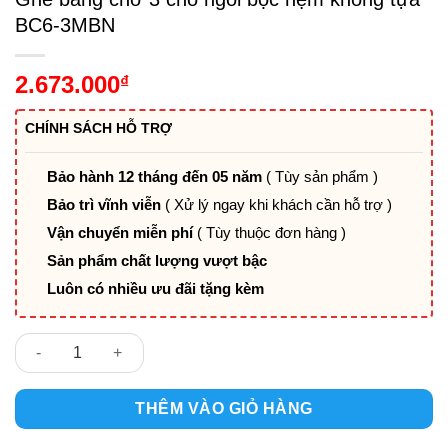
BC6-3MBN
2.673.000
₫
CHÍNH SÁCH HỖ TRỢ
Bảo hành 12 tháng đến 05 năm
( Tùy sản phẩm )
Bảo trì vĩnh viễn
( Xử lý ngay khi khách cần hỗ trợ )
Vận chuyển miễn phí
( Tùy thuộc đơn hàng )
Sản phẩm chất lượng vượt bậc
Luôn có nhiều ưu đãi tặng kèm
Ghế băng chờ 3 chỗ ngồi bọc nệm không tựa BC6-3MBN số lư
THÊM VÀO GIỎ HÀNG