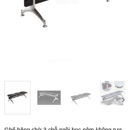
Ghế băng chờ 3 chỗ ngồi bọc nệm không tựa