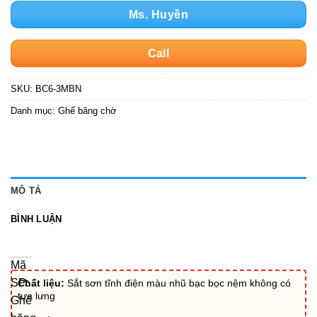
Ms. Huyền
Call
SKU:
BC6-3MBN
Danh mục:
Ghế băng chờ
MÔ TẢ
BÌNH LUẬN
Mã
SP:
Chất liệu:
Sắt sơn tĩnh điện màu nhũ bạc bọc nệm không có
tựa lưng
Ghế