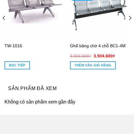
TW-1016
Ghế băng chờ 4 chỗ BC1-4M
Giá
Giá
3.504.600
₫
3.504.600
₫
gốc
hiện
là:
tại
ĐỌC TIẾP
THÊM VÀO GIỎ HÀNG
3.504.600₫.
là:
3.504.600
SẢN PHẨM ĐÃ XEM
Không có sản phẩm xem gần đây