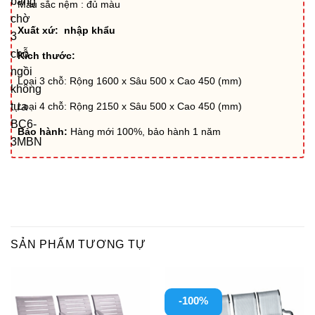
băng
Màu sắc nệm : đủ màu
chờ
Xuất xứ: nhập khẩu
3
chỗ
Kích thước:
ngồi
Loại 3 chỗ: Rộng 1600 x Sâu 500 x Cao 450 (mm)
không
Loại 4 chỗ: Rộng 2150 x Sâu 500 x Cao 450 (mm)
tựa
BC6-
Bảo hành:
Hàng mới 100%, bảo hành 1 năm
3MBN
SẢN PHẨM TƯƠNG TỰ
-100%