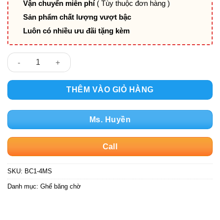
Vận chuyển miễn phí
( Tùy thuộc đơn hàng )
Sản phẩm chất lượng vượt bậc
Luôn có nhiều ưu đãi tặng kèm
Ghế băng chờ BC1-4MS số lượng
THÊM VÀO GIỎ HÀNG
Ms. Huyền
Call
SKU:
BC1-4MS
Danh mục:
Ghế băng chờ