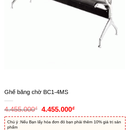
Ghế băng chờ BC1-4MS
Giá
Giá
4.455.000
4.455.000
₫
₫
gốc
hiện
là:
tại
Chú ý :Nếu Bạn lấy hóa đơn đỏ bạn phải thêm 10% giá trị sản
phẩm
4.455.000₫.
là: