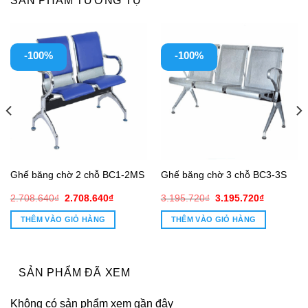
SẢN PHẨM TƯƠNG TỰ
-100%
-100%
Ghế băng chờ 2 chỗ BC1-2MS
Ghế băng chờ 3 chỗ BC3-3S
Giá
Giá
Giá
Giá
2.708.640
₫
2.708.640
₫
3.195.720
₫
3.195.720
₫
gốc
hiện
gốc
hiện
là:
tại
là:
tại
THÊM VÀO GIỎ HÀNG
THÊM VÀO GIỎ HÀNG
2.708.640₫.
là:
3.195.720₫.
là:
2.708.640₫.
3.195.720
SẢN PHẨM ĐÃ XEM
Không có sản phẩm xem gần đây