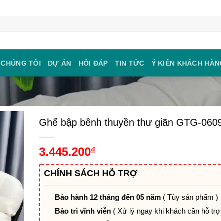
 CHÚNG TÔI
DỰ ÁN
HỎI ĐÁP
TIN TỨC
Ý KIẾN KHÁCH HÀN
Ghế bập bênh thuyền thư giãn GTG-060
3.445.200
₫
CHÍNH SÁCH HỖ TRỢ
Bảo hành 12 tháng đến 05 năm
( Tùy sản phẩm )
Bảo trì vĩnh viễn
( Xử lý ngay khi khách cần hỗ trợ