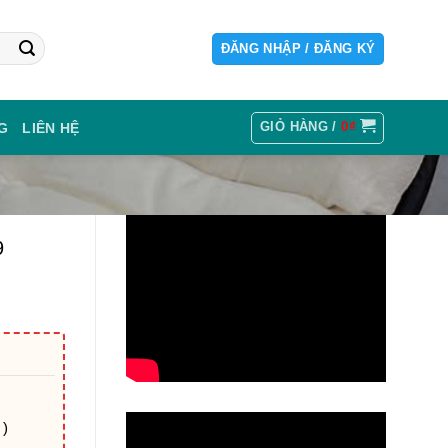
ĐĂNG NHẬP / ĐĂNG KÝ
GIỎ HÀNG /
0
₫
G
LIÊN HỆ
9
 )