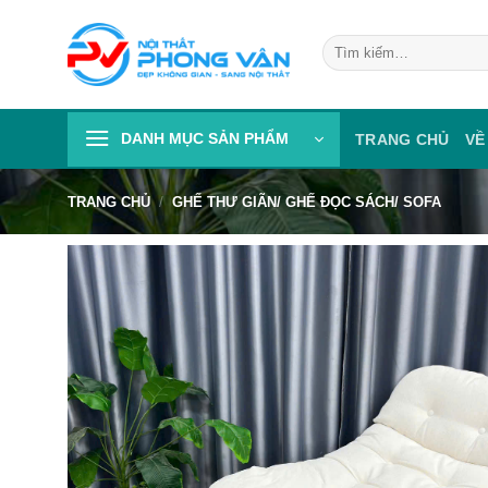
Skip
to
Tìm
kiếm:
content
DANH MỤC SẢN PHẨM
TRANG CHỦ
VỀ
TRANG CHỦ
/
GHẾ THƯ GIÃN/ GHẾ ĐỌC SÁCH/ SOFA