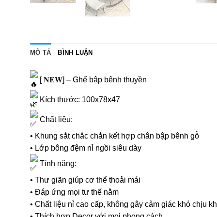
MÔ TẢ
BÌNH LUẬN
[ 𝐍𝐄𝐖] – Ghế bập bênh thuyền
Kích thước: 100x78x47
Chất liệu:
• Khung sắt chắc chắn kết hợp chân bập bênh gỗ
• Lớp bông đệm nỉ ngồi siêu dày
Tính năng:
• Thư giãn giúp cơ thể thoải mái
• Đáp ứng mọi tư thế nằm
• Chất liệu nỉ cao cấp, không gây cảm giác khó chịu kh
• Thích hợp Decor với mọi phong cách