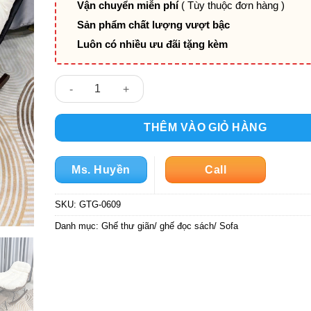
Vận chuyển miễn phí
( Tùy thuộc đơn hàng )
Sản phẩm chất lượng vượt bậc
Luôn có nhiều ưu đãi tặng kèm
Ghế bập bênh thuyền thư giãn GTG-0609 số lượng
THÊM VÀO GIỎ HÀNG
Ms. Huyền
Call
SKU:
GTG-0609
Danh mục:
Ghế thư giãn/ ghế đọc sách/ Sofa