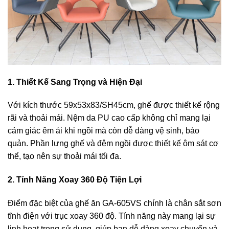
1. Thiết Kế Sang Trọng và Hiện Đại
Với kích thước 59x53x83/SH45cm, ghế được thiết kế rộng
rãi và thoải mái. Nệm da PU cao cấp không chỉ mang lại
cảm giác êm ái khi ngồi mà còn dễ dàng vệ sinh, bảo
quản. Phần lưng ghế và đệm ngồi được thiết kế ôm sát cơ
thể, tạo nên sự thoải mái tối đa.
2. Tính Năng Xoay 360 Độ Tiện Lợi
Điểm đặc biệt của ghế ăn GA-605VS chính là chân sắt sơn
tĩnh điện với trục xoay 360 độ. Tính năng này mang lại sự
linh hoạt trong sử dụng, giúp bạn dễ dàng xoay chuyển và