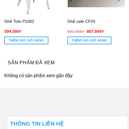
Ghế Tolix P1002
Ghế cafe CF03
Giá
Giá
594.000
₫
831.600
₫
807.840
₫
gốc
hiện
là:
tại
THÊM VÀO GIỎ HÀNG
THÊM VÀO GIỎ HÀNG
831.600₫.
là:
807.840₫.
SẢN PHẨM ĐÃ XEM
Không có sản phẩm xem gần đây
THÔNG TIN LIÊN HỆ