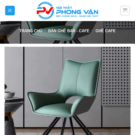
Skip
to
content
TRANG CHỦ
/
BÀN GHẾ BAR - CAFE
/
GHẾ CAFE