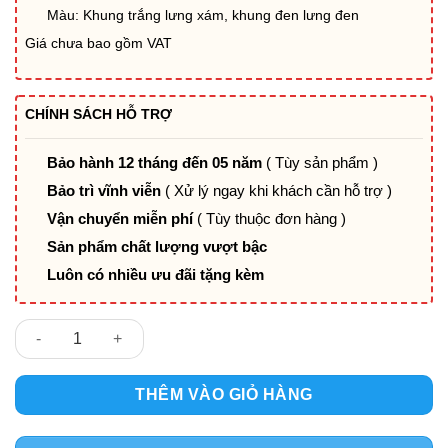
Màu: Khung trắng lưng xám, khung đen lưng đen
Giá chưa bao gồm VAT
CHÍNH SÁCH HỖ TRỢ
Bảo hành 12 tháng đến 05 năm
( Tùy sản phẩm )
Bảo trì vĩnh viễn
( Xử lý ngay khi khách cần hỗ trợ )
Vận chuyển miễn phí
( Tùy thuộc đơn hàng )
Sản phẩm chất lượng vượt bậc
Luôn có nhiều ưu đãi tặng kèm
GHẾ CAFE MẶT NHỰA NỆM BỌC SI CHÂN SẮT SƠN GIẢ GỖ PV-J
THÊM VÀO GIỎ HÀNG