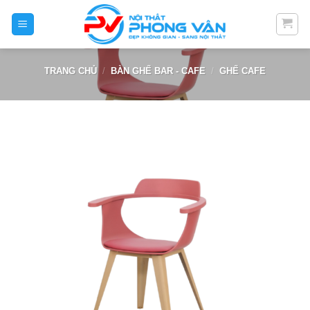
Skip
to
content
TRANG CHỦ
/
BÀN GHẾ BAR - CAFE
/
GHẾ CAFE