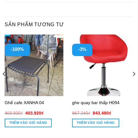
SẢN PHẨM TƯƠNG TỰ
-100%
-3%
Ghế cafe XANHA 04
ghe quay bar thấp H094
Giá
Giá
Giá
Giá
403.920
₫
403.920
₫
867.240
₫
843.480
₫
gốc
hiện
gốc
hiện
là:
tại
là:
tại
THÊM VÀO GIỎ HÀNG
THÊM VÀO GIỎ HÀNG
403.920₫.
là:
867.240₫.
là:
403.920₫.
843.480₫.