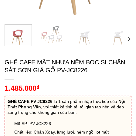
GHẾ CAFE MẶT NHỰA NỆM BỌC SI CHÂN
SẮT SƠN GIẢ GỖ PV-JC8226
1.485.000
₫
GHẾ CAFE PV-JC8226
là 1 sản phẩm nhập trực tiếp của
Nội
Thất Phong Vân
, với thiết kế tinh tế, tối gian tạo nên vẻ đẹp
sang trọng cho không gian của bạn.
Mã SP: PV-JC8226
Chất liệu: Chân Xoay, lưng lưới, nệm ngồi lót mút