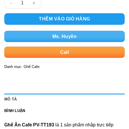
Ghế Cafe PV-TT193 Bọc Da Silicon Chân Sắt Sơn Tĩnh Điện số 
THÊM VÀO GIỎ HÀNG
Ms. Huyền
Call
Danh mục:
Ghế Cafe
MÔ TẢ
BÌNH LUẬN
Ghế Ăn Cafe PV-TT193
là 1 sản phẩm nhập trực tiếp