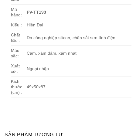
Mã
PV-TT193
hàng:
Kiểu :
Hiện Đại
Chất
Da công nghiệp silicon, chân sắt sơn tĩnh điện
liệu :
Màu
Cam, xám đậm, xám nhạt
sắc:
Xuất
Ngoại nhập
xứ :
Kích
thước
49x50x87
(cm) :
SẢN PHẨM TƯƠNG TỰ