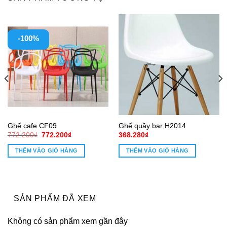
-100%
Ghế cafe CF09
Ghế quầy bar H2014
Giá
Giá
772.200
₫
772.200
₫
368.280
₫
gốc
hiện
là:
tại
THÊM VÀO GIỎ HÀNG
THÊM VÀO GIỎ HÀNG
772.200₫.
là:
772.200₫.
SẢN PHẨM ĐÃ XEM
Không có sản phẩm xem gần đây