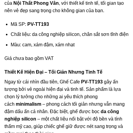
của
Nội Thất Phong Vân
, với thiết kế tinh tế, tối gian tạo
nên vẻ đẹp sang trọng cho không gian của bạn.
Mã SP:
PV-TT193
Chất liệu: da công nghiệp silicon, chân sắt sơn tĩnh điện
Màu: cam, xám đậm, xám nhạt
Giá chưa bao gồm VAT
Thiết Kế Hiện Đại – Tối Giản Nhưng Tinh Tế
Ngay từ cái nhìn đầu tiên, Ghế Cafe
PV-TT193
gây ấn
tượng bởi vẻ ngoài hiện đại và tinh tế. Sản phẩm là lựa
chọn lý tưởng cho những ai yêu thích phong
cách
minimalism
– phong cách tối giản nhưng vẫn mang
đậm dấu ấn cá nhân. Đặc biệt, ghế được bọc
da công
nghiệp silicon
– một chất liệu nổi bật với độ bền và tính
thẩm mỹ cao, giúp chiếc ghế giữ được nét sang trọng và