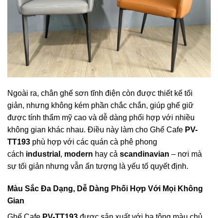
Ngoài ra, chân ghế sơn tĩnh điện còn được thiết kế tối
giản, nhưng không kém phần chắc chắn, giúp ghế giữ
được tính thẩm mỹ cao và dễ dàng phối hợp với nhiều
không gian khác nhau. Điều này làm cho Ghế Cafe
PV-
TT193
phù hợp với các quán cà phê phong
cách
industrial
,
modern
hay cả
scandinavian
– nơi mà
sự tối giản nhưng vẫn ấn tượng là yếu tố quyết định.
Màu Sắc Đa Dạng, Dễ Dàng Phối Hợp Với Mọi Không
Gian
Ghế Cafe
PV-TT193
được sản xuất với ba tông màu chủ