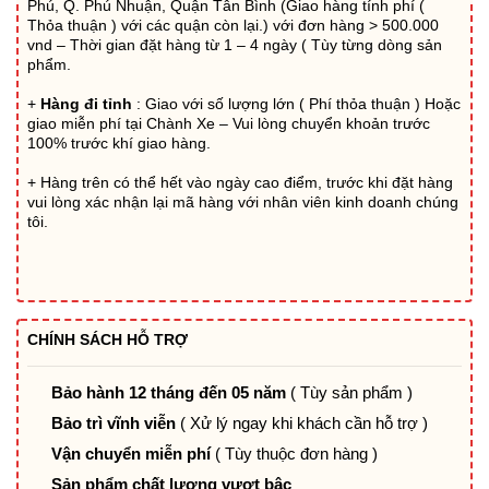
Phú, Q. Phú Nhuận, Quận Tân Bình (Giao hàng tính phí (
Thỏa thuận ) với các quận còn lại.) với đơn hàng > 500.000
vnd – Thời gian đặt hàng từ 1 – 4 ngày ( Tùy từng dòng sản
phẩm.
+
Hàng đi tỉnh
: Giao với số lượng lớn ( Phí thỏa thuận ) Hoặc
giao miễn phí tại Chành Xe – Vui lòng chuyển khoản trước
100% trước khí giao hàng.
+ Hàng trên có thể hết vào ngày cao điểm, trước khi đặt hàng
vui lòng xác nhận lại mã hàng với nhân viên kinh doanh chúng
tôi.
CHÍNH SÁCH HỖ TRỢ
Bảo hành 12 tháng đến 05 năm
( Tùy sản phẩm )
Bảo trì vĩnh viễn
( Xử lý ngay khi khách cần hỗ trợ )
Vận chuyển miễn phí
( Tùy thuộc đơn hàng )
Sản phẩm chất lượng vượt bậc