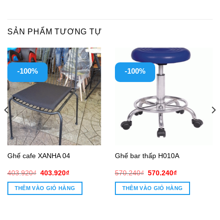
SẢN PHẨM TƯƠNG TỰ
-100%
-100%
Ghế cafe XANHA 04
Ghế bar thấp H010A
Giá
Giá
Giá
Giá
403.920
₫
403.920
₫
570.240
₫
570.240
₫
gốc
hiện
gốc
hiện
là:
tại
là:
tại
THÊM VÀO GIỎ HÀNG
THÊM VÀO GIỎ HÀNG
403.920₫.
là:
570.240₫.
là:
403.920₫.
570.240₫.