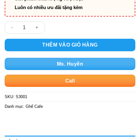
Luôn có nhiều ưu đãi tặng kèm
Ghế Cafe S3001 số lượng
THÊM VÀO GIỎ HÀNG
Ms. Huyền
Call
SKU:
S3001
Danh mục:
Ghế Cafe