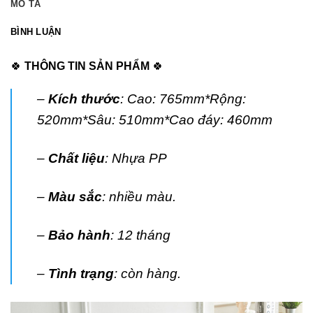
MÔ TẢ
BÌNH LUẬN
🍀
THÔNG TIN SẢN PHẨM
🍀
–
Kích thước
: Cao: 765mm*Rộng:
520mm*Sâu: 510mm*Cao đáy: 460mm
–
Chất liệu
: Nhựa PP
–
Màu sắc
: nhiều màu.
–
Bảo hành
: 12 tháng
–
Tình trạng
: còn hàng.