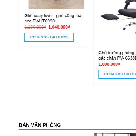
Ghế lưới ngã lưng thư giãn PV-
Ghế lưới
736HT
2.364.120
₫
1.914.84
THÊM VÀO GIỎ HÀNG
THÊM 
Phòng CM-
IỎ HÀNG
BÀN VĂN PHÒNG