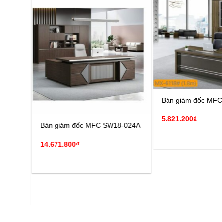
Bàn giám đốc DF119
Bàn lãnh đạo DF1192
58.782.240
₫
18.485.280
₫