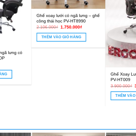
Gh
 nhập khẩu PVSH19
cô
Ghế xoay lưới công thái học RB-
819B
1.
0
₫
2.601.720
₫
VÀO GIỎ HÀNG
THÊM VÀO GIỎ HÀNG