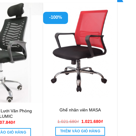
-100%
Ghế nhân viên MASA
 Lưới Văn Phòng
LUMIC
Giá
Giá
1.021.680
₫
1.021.680
₫
07.840
₫
gốc
hiện
là:
tại
THÊM VÀO GIỎ HÀNG
VÀO GIỎ HÀNG
1.021.680₫.
là: