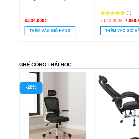
Giá
Giá
₫
19.008.000
₫
19.126.800
₫
16.51
hiện
gốc
tại
là:
THÊM VÀO GIỎ HÀNG
THÊM VÀO GIỎ 
.
là:
19.12
17.582.400₫.
GHẾ CÔNG THÁI HỌC