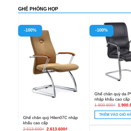
GHẾ PHÒNG HỌP
-100%
PVD10
Ghế quỳ da lưng cao PV-VP060
1.651.320
₫
THÊM VÀO GIỎ HÀNG
Ghế chân quỳ Hile
00₫.
khẩu cao cấp
Giá
2.613.600
₫
2.613.