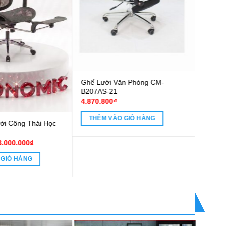
ế xoay lưới văn phòng – ghế
Ghế công thái học PV-M1103
ng thái học SILA06
Giá
Giá
425.600
₫
938.520
₫
2.245.320
₫
gốc
hiện
là:
tại
THÊM VÀO GIỎ HÀNG
THÊM VÀO GIỎ HÀNG
1.425.600₫.
là:
938.520₫.