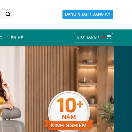
ĐĂNG NHẬP / ĐĂNG KÝ
GIỎ HÀNG /
0
₫
G
LIÊN HỆ