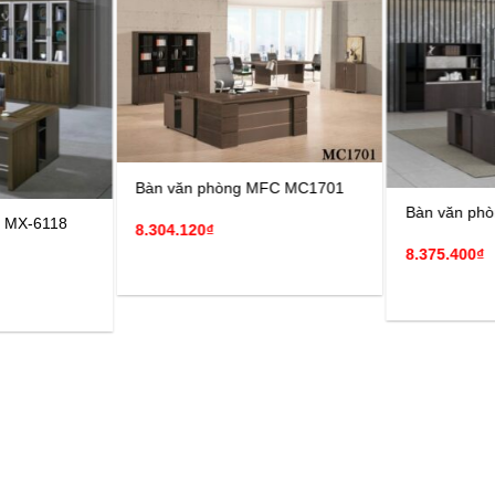
Bàn lãnh đạo RBH603
Bàn lãnh đạo RBH602
10.335.600
₫
12.949.200
₫