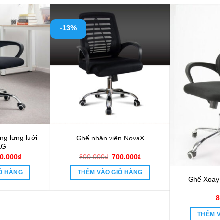
-13%
ng lưng lưới
Ghế nhân viên NovaX
KG
á
Giá
Giá
Giá
0.000
₫
800.000
₫
700.000
₫
c
hiện
gốc
hiện
tại
là:
tại
Ỏ HÀNG
THÊM VÀO GIỎ HÀNG
0.000₫.
là:
800.000₫.
là:
Ghế Xoay
390.000₫.
700.000₫.
8
THÊM 