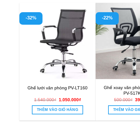
-32%
-22%
Ghế xoay văn phò
Ghế lưới văn phòng PV-LT160
PV-517
Giá
Giá
Gi
1.540.000
₫
1.050.000
₫
500.000
₫
39
gốc
hiện
gố
là:
tại
là:
THÊM VÀO GIỎ HÀNG
THÊM VÀO GI
1.540.000₫.
là:
50
1.050.000₫.