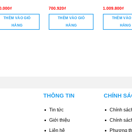
0.000
₫
700.920
₫
1.009.800
₫
THÊM VÀO GIỎ
THÊM VÀO GIỎ
THÊM VÀO
HÀNG
HÀNG
HÀNG
THÔNG TIN
CHÍNH S
Tin tức
Chính sách
Giới thiệu
Chính sác
Liên hệ
Phương th