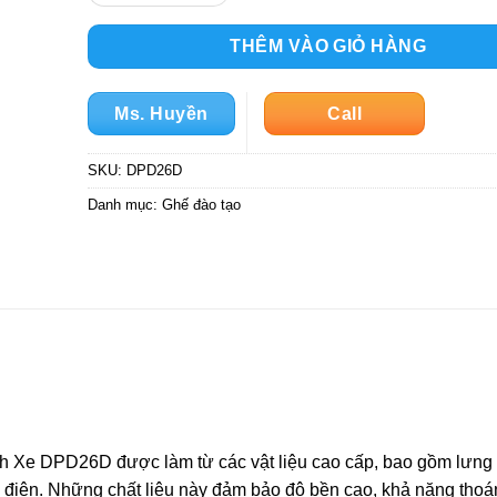
THÊM VÀO GIỎ HÀNG
Ms. Huyền
Call
SKU:
DPD26D
Danh mục:
Ghế đào tạo
h Xe DPD26D được làm từ các vật liệu cao cấp, bao gồm lưng
h điện. Những chất liệu này đảm bảo độ bền cao, khả năng thoá