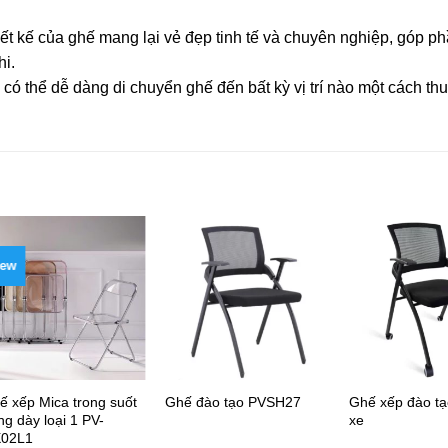
ết kế của ghế mang lại vẻ đẹp tinh tế và chuyên nghiệp, góp ph
hi.
ó thể dễ dàng di chuyển ghế đến bất kỳ vị trí nào một cách thu
ew
ế xếp Mica trong suốt
Ghế xếp đào tạ
Ghế đào tạo PVSH27
ng dày loại 1 PV-
xe
02L1