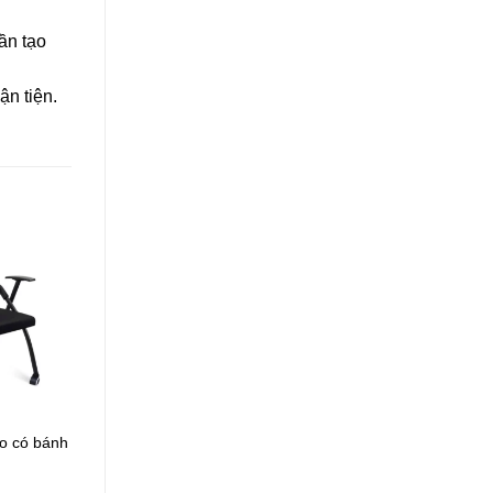
ần tạo
ận tiện.
o có bánh
Ghế đào tạo Taiwan TW-
IN9A1-1