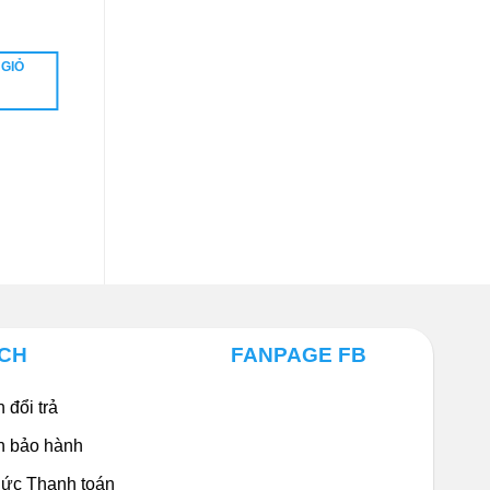
1.723.788
₫
 GIỎ
THÊM VÀO GIỎ
HÀNG
ÁCH
FANPAGE FB
 đổi trả
h bảo hành
ức Thanh toán