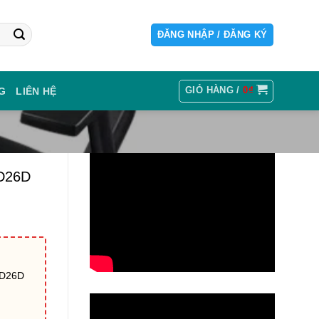
ĐĂNG NHẬP / ĐĂNG KÝ
GIỎ HÀNG /
0
₫
G
LIÊN HỆ
PD26D
PD26D