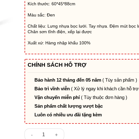
Kích thước: 60*45*88cm
Màu sắc: Đen
Chất liệu: Lưng nhựa bọc lưới. Tay nhựa. Đệm mút bọc l
Chân sơn tĩnh điện, xếp lại được
Xuất xứ: Hàng nhập khẩu 100%
CHÍNH SÁCH HỖ TRỢ
Bảo hành 12 tháng đến 05 năm
( Tùy sản phẩm )
Bảo trì vĩnh viễn
( Xử lý ngay khi khách cần hỗ trợ
Vận chuyển miễn phí
( Tùy thuộc đơn hàng )
Sản phẩm chất lượng vượt bậc
Luôn có nhiều ưu đãi tặng kèm
Ghế đào tạo có bảng viết có bánh xe DPD26D số lượ