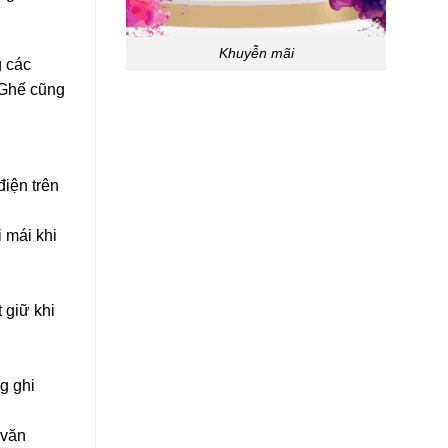
Khuyễn mãi
g các
. Ghế cũng
điện trên
 mái khi
 giữ khi
g ghi
 văn