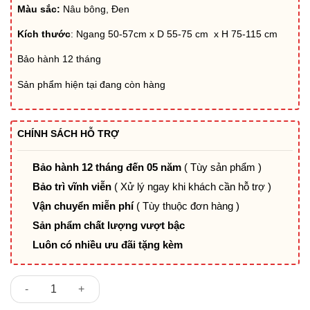
7.959.600₫.
là:
Màu sắc:
Nâu bông, Đen
7.234.920₫.
Kích thước
: Ngang 50-57cm x D 55-75 cm x H 75-115 cm
Bảo hành 12 tháng
Sản phẩm hiện tại đang còn hàng
CHÍNH SÁCH HỖ TRỢ
Bảo hành 12 tháng đến 05 năm
( Tùy sản phẩm )
Bảo trì vĩnh viễn
( Xử lý ngay khi khách cần hỗ trợ )
Vận chuyển miễn phí
( Tùy thuộc đơn hàng )
Sản phẩm chất lượng vượt bậc
Luôn có nhiều ưu đãi tặng kèm
Ghế Giám Đốc Bonzalo số lượng