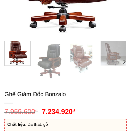
Ghế Giám Đốc Bonzalo
Giá
Giá
7.959.600
7.234.920
₫
₫
gốc
hiện
là:
tại
Chất liệu
: Da thật, gỗ