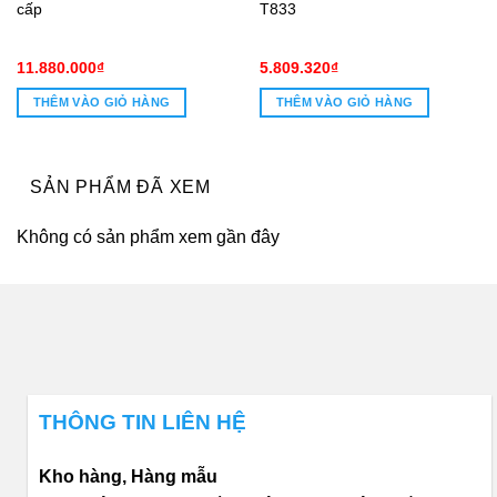
cấp
T833
11.880.000
₫
5.809.320
₫
THÊM VÀO GIỎ HÀNG
THÊM VÀO GIỎ HÀNG
3.200₫.
SẢN PHẨM ĐÃ XEM
Không có sản phẩm xem gần đây
THÔNG TIN LIÊN HỆ
Kho hàng, Hàng mẫu