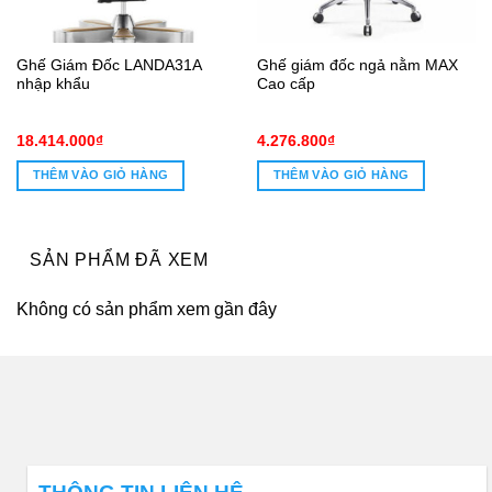
Ghế Giám Đốc LANDA31A
Ghế giám đốc ngả nằm MAX
nhập khẩu
Cao cấp
18.414.000
₫
4.276.800
₫
THÊM VÀO GIỎ HÀNG
THÊM VÀO GIỎ HÀNG
0₫.
SẢN PHẨM ĐÃ XEM
Không có sản phẩm xem gần đây