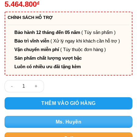
5.464.800
₫
CHÍNH SÁCH HỖ TRỢ
Bảo hành 12 tháng đến 05 năm
( Tùy sản phẩm )
Bảo trì vĩnh viễn
( Xử lý ngay khi khách cần hỗ trợ )
Vận chuyển miễn phí
( Tùy thuộc đơn hàng )
Sản phẩm chất lượng vượt bậc
Luôn có nhiều ưu đãi tặng kèm
Ghế Giám Đốc Nhập Khẩu Chân Cố Định Nappa-401VS số lượn
THÊM VÀO GIỎ HÀNG
Ms. Huyền