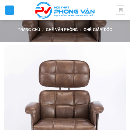
Skip
to
content
TRANG CHỦ
/
GHẾ VĂN PHÒNG
/
GHẾ GIÁM ĐỐC