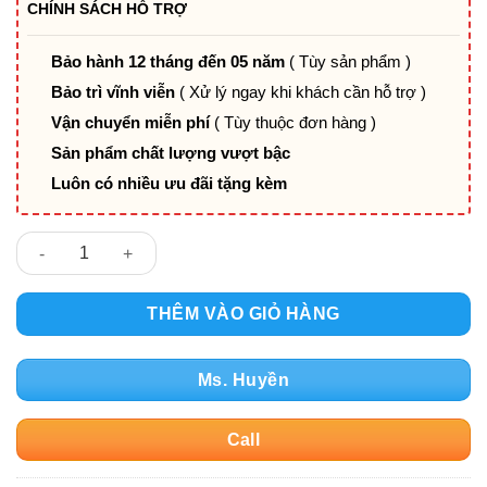
là:
tại
CHÍNH SÁCH HỖ TRỢ
5.702.400₫.
là:
3.500.000₫.
Bảo hành 12 tháng đến 05 năm
( Tùy sản phẩm )
Bảo trì vĩnh viễn
( Xử lý ngay khi khách cần hỗ trợ )
Vận chuyển miễn phí
( Tùy thuộc đơn hàng )
Sản phẩm chất lượng vượt bậc
Luôn có nhiều ưu đãi tặng kèm
GHẾ GIÁM ĐỐC DA NGÃ LƯNG PV-D30HT số lượng
THÊM VÀO GIỎ HÀNG
Ms. Huyền
Call