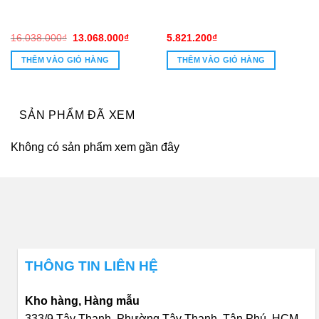
Giá
Giá
16.038.000
₫
13.068.000
₫
5.821.200
₫
gốc
hiện
là:
tại
THÊM VÀO GIỎ HÀNG
THÊM VÀO GIỎ HÀNG
16.038.000₫.
là:
0₫.
13.068.000₫.
SẢN PHẨM ĐÃ XEM
Không có sản phẩm xem gần đây
THÔNG TIN LIÊN HỆ
Kho hàng, Hàng mẫu
333/9 Tây Thạnh, Phường Tây Thạnh, Tân Phú, HCM