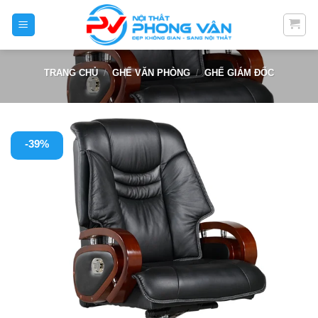
Skip
to
content
TRANG CHỦ
/
GHẾ VĂN PHÒNG
/
GHẾ GIÁM ĐỐC
-39%