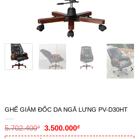
GHẾ GIÁM ĐỐC DA NGÃ LƯNG PV-D30HT
Giá
Giá
5.702.400
3.500.000
₫
₫
gốc
hiện