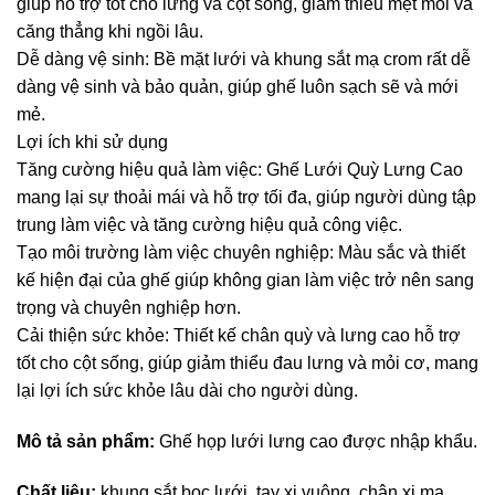
giúp hỗ trợ tốt cho lưng và cột sống, giảm thiểu mệt mỏi và
căng thẳng khi ngồi lâu.
Dễ dàng vệ sinh: Bề mặt lưới và khung sắt mạ crom rất dễ
dàng vệ sinh và bảo quản, giúp ghế luôn sạch sẽ và mới
mẻ.
Lợi ích khi sử dụng
Tăng cường hiệu quả làm việc: Ghế Lưới Quỳ Lưng Cao
mang lại sự thoải mái và hỗ trợ tối đa, giúp người dùng tập
trung làm việc và tăng cường hiệu quả công việc.
Tạo môi trường làm việc chuyên nghiệp: Màu sắc và thiết
kế hiện đại của ghế giúp không gian làm việc trở nên sang
trọng và chuyên nghiệp hơn.
Cải thiện sức khỏe: Thiết kế chân quỳ và lưng cao hỗ trợ
tốt cho cột sống, giúp giảm thiểu đau lưng và mỏi cơ, mang
lại lợi ích sức khỏe lâu dài cho người dùng.
Mô tả sản phẩm:
Ghế họp lưới lưng cao được nhập khẩu.
Chất liệu:
khung sắt bọc lưới, tay xi vuông, chân xi mạ