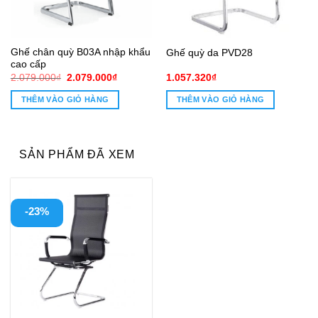
Ghế chân quỳ B03A nhập khẩu
Ghế quỳ da PVD28
cao cấp
Giá
Giá
2.079.000
₫
2.079.000
₫
1.057.320
₫
gốc
hiện
là:
tại
THÊM VÀO GIỎ HÀNG
THÊM VÀO GIỎ HÀNG
2.079.000₫.
là:
0₫.
2.079.000₫.
SẢN PHẨM ĐÃ XEM
-23%