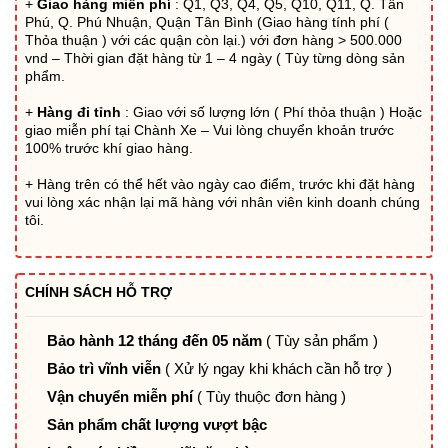
là:
tại
+
Giao hàng miễn phí
: Q1, Q3, Q4, Q5, Q10, Q11, Q. Tân
Phú, Q. Phú Nhuận, Quận Tân Bình (Giao hàng tính phí (
1.100.000₫.
là:
Thỏa thuận ) với các quận còn lại.) với đơn hàng > 500.000
850.000₫.
vnd – Thời gian đặt hàng từ 1 – 4 ngày ( Tùy từng dòng sản
phẩm.
+
Hàng đi tỉnh
: Giao với số lượng lớn ( Phí thỏa thuận ) Hoặc
giao miễn phí tại Chành Xe – Vui lòng chuyển khoản trước
100% trước khí giao hàng.
+ Hàng trên có thể hết vào ngày cao điểm, trước khi đặt hàng
vui lòng xác nhận lại mã hàng với nhân viên kinh doanh chúng
tôi.
CHÍNH SÁCH HỖ TRỢ
Bảo hành 12 tháng đến 05 năm
( Tùy sản phẩm )
Bảo trì vĩnh viễn
( Xử lý ngay khi khách cần hỗ trợ )
Vận chuyển miễn phí
( Tùy thuộc đơn hàng )
Sản phẩm chất lượng vượt bậc