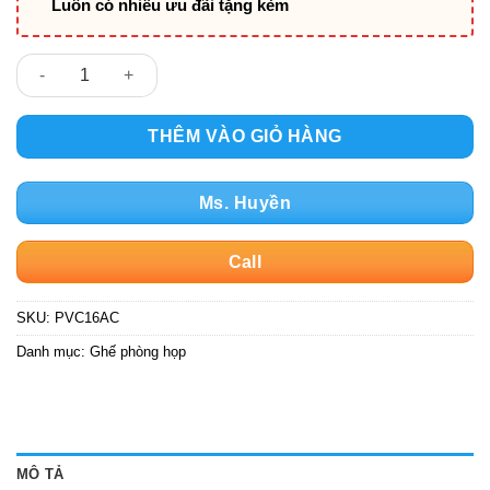
Luôn có nhiều ưu đãi tặng kèm
Ghế chân quỳ lưới lưng cao PV-160CQ số lượng
THÊM VÀO GIỎ HÀNG
Ms. Huyền
Call
SKU:
PVC16AC
Danh mục:
Ghế phòng họp
MÔ TẢ