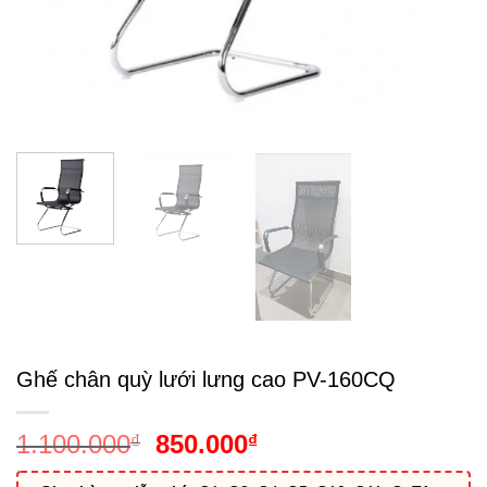
Ghế chân quỳ lưới lưng cao PV-160CQ
Giá
Giá
1.100.000
850.000
₫
₫
gốc
hiện