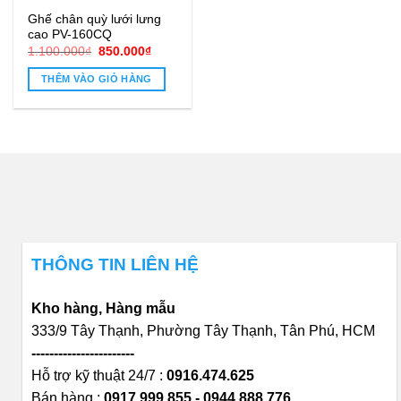
Ghế chân quỳ lưới lưng
cao PV-160CQ
Giá
Giá
1.100.000
₫
850.000
₫
gốc
hiện
là:
tại
THÊM VÀO GIỎ HÀNG
1.100.000₫.
là:
850.000₫.
THÔNG TIN LIÊN HỆ
Kho hàng, Hàng mẫu
333/9 Tây Thạnh, Phường Tây Thạnh, Tân Phú, HCM
-----------------------
Hỗ trợ kỹ thuật 24/7 :
0916.474.625
Bán hàng :
0917.999.855 - 0944.888.776