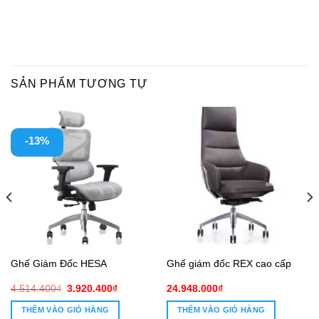
SẢN PHẨM TƯƠNG TỰ
-13%
Ghế Giám Đốc HESA
Ghế giám đốc REX cao cấp
Giá
Giá
4.514.400
₫
3.920.400
₫
24.948.000
₫
gốc
hiện
là:
tại
THÊM VÀO GIỎ HÀNG
THÊM VÀO GIỎ HÀNG
4.514.400₫.
là: