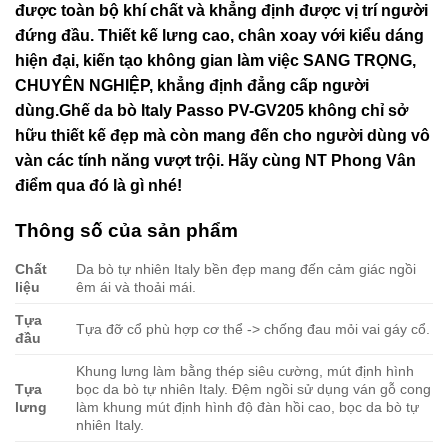
được toàn bộ khí chất và khẳng định được vị trí người
đứng đầu.
Thiết kế lưng cao, chân xoay với kiểu dáng
hiện đại, kiến tạo không gian làm việc SANG TRỌNG,
CHUYÊN NGHIỆP, khẳng định đẳng cấp người
dùng.Ghế da bò Italy Passo PV-GV205 không chỉ sở
hữu thiết kế đẹp mà còn mang đến cho người dùng vô
vàn các tính năng vượt trội. Hãy cùng NT Phong Vân
điểm qua đó là gì nhé!
Thông số của sản phẩm
Chất
Da bò tự nhiên Italy bền đẹp mang đến cảm giác ngồi
liệu
êm ái và thoải mái.
Tựa
Tựa đỡ cổ phù hợp cơ thể -> chống đau mỏi vai gáy cổ.
đầu
Khung lưng làm bằng thép siêu cường, mút định hình
Tựa
bọc da bò tự nhiên Italy. Đệm ngồi sử dụng ván gỗ cong
lưng
làm khung mút định hình độ đàn hồi cao, bọc da bò tự
nhiên Italy.