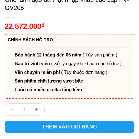
GV205
22.572.000
₫
CHÍNH SÁCH HỖ TRỢ
Bảo hành 12 tháng đến 05 năm
( Tùy sản phẩm )
Bảo trì vĩnh viễn
( Xử lý ngay khi khách cần hỗ trợ )
Vận chuyển miễn phí
( Tùy thuộc đơn hàng )
Sản phẩm chất lượng vượt bậc
Luôn có nhiều ưu đãi tặng kèm
Ghế lãnh đạo da thật nhập khẩu cao cấp PV-GV205 số lượng
THÊM VÀO GIỎ HÀNG