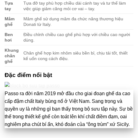
Tựa
Tựa đỡ tay phù hợp chiều dài cánh tay và tư thế làm
tay
việc giúp giảm căng mỏi cơ vai – tay.
Mâm
Mâm ghế sử dụng mâm đa chức năng thương hiệu
ghế
Donati từ Italy.
Ben
Điều chỉnh chiều cao ghế phù hợp với chiều cao người
hơi
dùng.
Khung
Chân ghế hợp kim nhôm siêu bền bỉ, chịu tải tốt, thiết
chân
kế uốn cong cách điệu.
ghế
Đặc điểm nổi bật
Passo ra đời năm 2019 mở đầu cho giai đoạn ghế da cao
cấp đậm chất Italy bùng nổ ở Việt Nam. Sang trọng và
quyền uy là những gì bạn thấy trong bộ sưu tập này. Sự bề
thế trong thiết kế ghế còn toát lên khí chất điềm đạm, oai
nghiêm pha chút bí ẩn, khó đoán của “ông trùm” xứ Sicily.