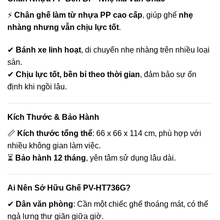
⚡
Chân ghế làm từ nhựa PP cao cấp
, giúp ghế
nhẹ
nhàng nhưng vẫn chịu lực tốt
.
✔
Bánh xe linh hoạt
, di chuyển nhẹ nhàng trên nhiều loại
sàn.
✔
Chịu lực tốt, bền bỉ theo thời gian
, đảm bảo sự ổn
định khi ngồi lâu.
Kích Thước & Bảo Hành
📏
Kích thước tổng thể
: 66 x 66 x 114 cm, phù hợp với
nhiều không gian làm việc.
⏳
Bảo hành 12 tháng
, yên tâm sử dụng lâu dài.
Ai Nên Sở Hữu Ghế PV-HT736G?
✔
Dân văn phòng
: Cần một chiếc ghế thoáng mát, có thể
ngả lưng thư giãn giữa giờ.