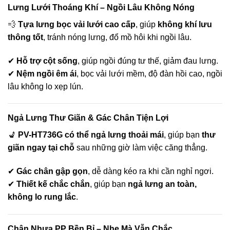
Lưng Lưới Thoáng Khí – Ngồi Lâu Không Nóng
💨
Tựa lưng bọc vải lưới cao cấp
, giúp
không khí lưu
thông tốt
, tránh nóng lưng, đổ mồ hôi khi ngồi lâu.
✔
Hỗ trợ cột sống
, giúp ngồi đúng tư thế, giảm đau lưng.
✔
Nệm ngồi êm ái
, bọc vải lưới mềm, độ đàn hồi cao, ngồi
lâu không lo xẹp lún.
Ngả Lưng Thư Giãn & Gác Chân Tiện Lợi
💺
PV-HT736G có thể ngả lưng thoải mái
, giúp bạn
thư
giãn ngay tại chỗ
sau những giờ làm việc căng thẳng.
✔
Gác chân gập gọn
, dễ dàng kéo ra khi cần nghỉ ngơi.
✔
Thiết kế chắc chắn
, giúp bạn
ngả lưng an toàn,
không lo rung lắc
.
Chân Nhựa PP Bền Bỉ – Nhẹ Mà Vẫn Chắc