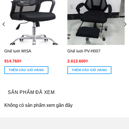
Ghế lưới MISA
Ghế lưới PV-H007
914.760
₫
2.613.600
₫
THÊM VÀO GIỎ HÀNG
THÊM VÀO GIỎ HÀNG
0₫.
SẢN PHẨM ĐÃ XEM
Không có sản phẩm xem gần đây