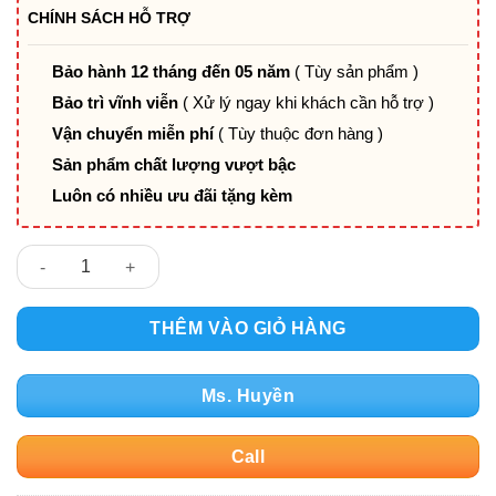
CHÍNH SÁCH HỖ TRỢ
Bảo hành 12 tháng đến 05 năm
( Tùy sản phẩm )
Bảo trì vĩnh viễn
( Xử lý ngay khi khách cần hỗ trợ )
Vận chuyển miễn phí
( Tùy thuộc đơn hàng )
Sản phẩm chất lượng vượt bậc
Luôn có nhiều ưu đãi tặng kèm
Ghế lưới ngã lưng thư giãn kèm gác chân PV-HT736G số lượng
THÊM VÀO GIỎ HÀNG
Ms. Huyền
Call