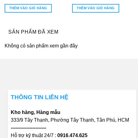
gốc
hiện
là:
tại
THÊM VÀO GIỎ HÀNG
THÊM VÀO GIỎ HÀNG
1.900.800₫.
là:
1.900.800
SẢN PHẨM ĐÃ XEM
Không có sản phẩm xem gần đây
THÔNG TIN LIÊN HỆ
Kho hàng, Hàng mẫu
333/9 Tây Thạnh, Phường Tây Thạnh, Tân Phú, HCM
-----------------------
Hỗ trợ kỹ thuật 24/7 :
0916.474.625