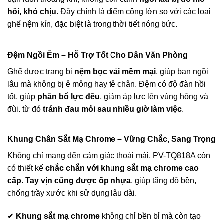
hôi, khó chịu
. Đây chính là điểm cộng lớn so với các loại
ghế nệm kín, đặc biệt là trong thời tiết nóng bức.
Đệm Ngồi Êm – Hỗ Trợ Tốt Cho Dân Văn Phòng
Ghế được trang bị
nệm bọc vải mềm mại
, giúp bạn ngồi
lâu mà không bị ê mông hay tê chân. Đệm có độ đàn hồi
tốt, giúp
phân bổ lực đều
, giảm áp lực lên vùng hông và
đùi, từ đó
tránh đau mỏi sau nhiều giờ làm việc
.
Khung Chân Sắt Mạ Chrome – Vững Chắc, Sang Trọng
Không chỉ mang đến cảm giác thoải mái, PV-TQ818A còn
có thiết kế
chắc chắn với khung sắt mạ chrome cao
cấp
.
Tay vịn cũng được ốp nhựa
, giúp tăng độ bền,
chống trầy xước khi sử dụng lâu dài.
✔
Khung sắt mạ chrome
không chỉ bền bỉ mà còn tạo