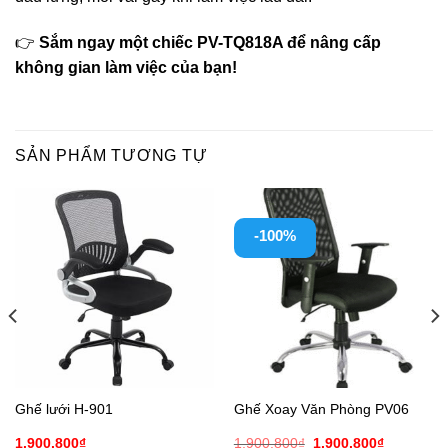
👉
Sắm ngay một chiếc PV-TQ818A để nâng cấp
không gian làm việc của bạn!
SẢN PHẨM TƯƠNG TỰ
-100%
Ghế lưới H-901
Ghế Xoay Văn Phòng PV06
Giá
Giá
1.900.800
₫
1.900.800
₫
1.900.800
₫