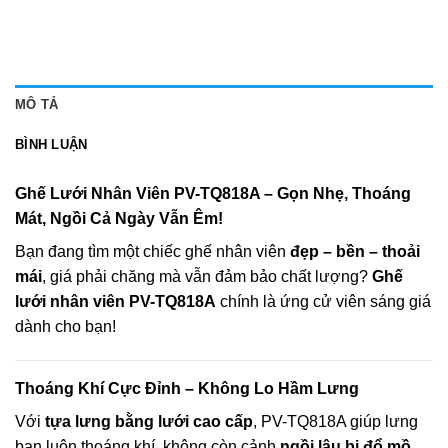
MÔ TẢ
BÌNH LUẬN
Ghế Lưới Nhân Viên PV-TQ818A – Gọn Nhẹ, Thoáng
Mát, Ngồi Cả Ngày Vẫn Êm!
Bạn đang tìm một chiếc ghế nhân viên
đẹp – bền – thoải
mái
, giá phải chăng mà vẫn đảm bảo chất lượng?
Ghế
lưới nhân viên PV-TQ818A
chính là ứng cử viên sáng giá
dành cho bạn!
Thoáng Khí Cực Đỉnh – Không Lo Hầm Lưng
Với
tựa lưng bằng lưới cao cấp
, PV-TQ818A giúp lưng
bạn luôn thoáng khí, không còn cảnh
ngồi lâu bị đổ mồ