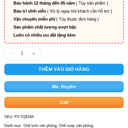
Bảo hành 12 tháng đến 05 năm
( Tùy sản phẩm )
Bảo trì vĩnh viễn
( Xử lý ngay khi khách cần hỗ trợ )
Vận chuyển miễn phí
( Tùy thuộc đơn hàng )
Sản phẩm chất lượng vượt bậc
Luôn có nhiều ưu đãi tặng kèm
Ghế lưới nhân viên PV-TQ818A số lượng
THÊM VÀO GIỎ HÀNG
Ms. Huyền
Call
SKU:
PV-TQ818A
Danh mục:
Ghế lưới văn phòng
,
Ghế xoay văn phòng