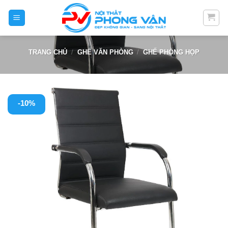
Skip
to
content
TRANG CHỦ
/
GHẾ VĂN PHÒNG
/
GHẾ PHÒNG HỌP
-10%