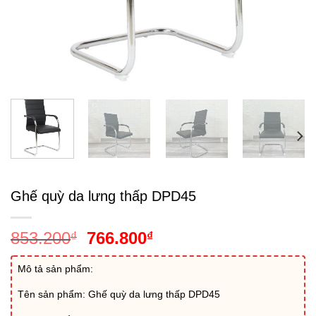
Ghế quỳ da lưng thấp DPD45
Giá
Giá
853.200
766.800
₫
₫
gốc
hiện
là:
tại
Mô tả sản phẩm:
853.200₫.
là:
Tên sản phẩm: Ghế quỳ da lưng thấp DPD45
766.800₫.