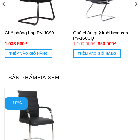
Ghế chân quỳ lưới lưng cao
Ghế phòng họp PV-JC99
PV-160CQ
Giá
Giá
1.033.560
₫
1.100.000
₫
850.000
₫
gốc
hiện
là:
tại
THÊM VÀO GIỎ HÀNG
THÊM VÀO GIỎ HÀNG
1.100.000₫.
là:
850.000₫.
SẢN PHẨM ĐÃ XEM
-10%