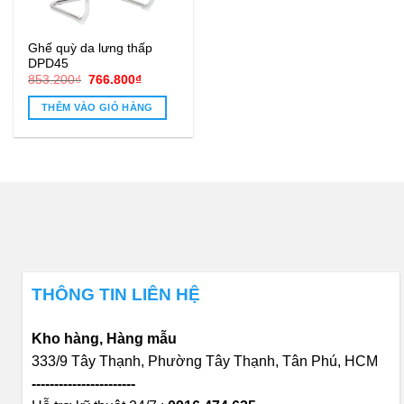
Ghế quỳ da lưng thấp
DPD45
Giá
Giá
853.200
₫
766.800
₫
gốc
hiện
là:
tại
THÊM VÀO GIỎ HÀNG
853.200₫.
là:
766.800₫.
THÔNG TIN LIÊN HỆ
Kho hàng, Hàng mẫu
333/9 Tây Thạnh, Phường Tây Thạnh, Tân Phú, HCM
-----------------------