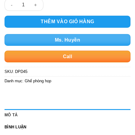
Ghế quỳ da lưng thấp DPD45 số lượng
THÊM VÀO GIỎ HÀNG
Ms. Huyền
Call
SKU:
DPD45
Danh mục:
Ghế phòng họp
MÔ TẢ
BÌNH LUẬN