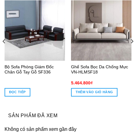
Bộ Sofa Phòng Giám Đốc
Ghế Sofa Bọc Da Chống Mực
Chân Gỗ Tay Gỗ SF336
VN-HLMSF18
5.464.800
₫
ĐỌC TIẾP
THÊM VÀO GIỎ HÀNG
0₫.
SẢN PHẨM ĐÃ XEM
Không có sản phẩm xem gần đây