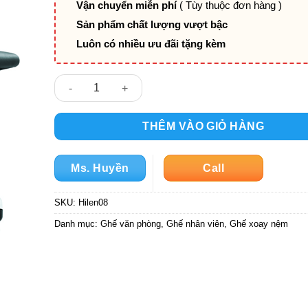
Vận chuyển miễn phí
( Tùy thuộc đơn hàng )
Sản phẩm chất lượng vượt bậc
Luôn có nhiều ưu đãi tặng kèm
Ghế Xoay Văn Phòng HILEN08 số lượng
THÊM VÀO GIỎ HÀNG
Ms. Huyền
Call
SKU:
Hilen08
Danh mục:
Ghế văn phòng
,
Ghế nhân viên
,
Ghế xoay nệm