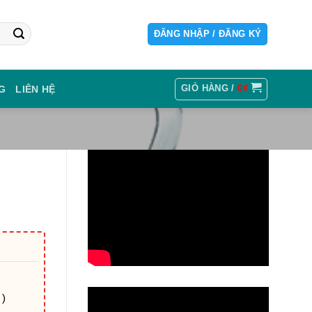
ĐĂNG NHẬP / ĐĂNG KÝ
GIỎ HÀNG /
0
₫
G
LIÊN HỆ
 )