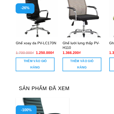
-26%
 chân
Ghế lưới lưng thấp PV-
Ghế xoay da PV-LC170N
Gh
LT170
H110
Giá
Giá
Giá
000
₫
1.700.000
₫
1.250.000
₫
1.366.200
₫
1.
hiện
gốc
hiện
tại
là:
tại
THÊM VÀO GIỎ
THÊM VÀO GIỎ
000₫.
là:
1.700.000₫.
là:
1.650.000₫.
1.250.000₫.
HÀNG
HÀNG
SẢN PHẨM ĐÃ XEM
-100%