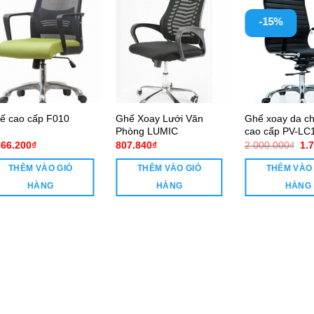
-15%
Ghế Xoay Lưới Văn
Ghế xoay da c
ế cao cấp F010
Phòng LUMIC
cao cấp PV-LC
Gi
366.200
₫
807.840
₫
2.000.000
₫
1.
gố
là:
THÊM VÀO GIỎ
THÊM VÀO GIỎ
THÊM VÀO
2.0
HÀNG
HÀNG
HÀNG