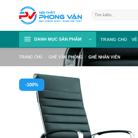
Skip
to
Tìm
kiếm:
content
DANH MỤC SẢN PHẨM
TRANG CHỦ
VỀ
TRANG CHỦ
/
GHẾ VĂN PHÒNG
/
GHẾ NHÂN VIÊN
-100%