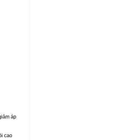
 giảm áp
ồi cao