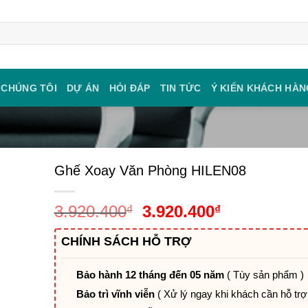
 CHÚNG TÔI
DỰ ÁN
HỎI ĐÁP
TIN TỨC
Ý KIẾN KHÁCH HÀN
Ghế Xoay Văn Phòng HILEN08
Giá
Giá
3.920.400
3.920.400
₫
₫
gốc
hiện
CHÍNH SÁCH HỖ TRỢ
là:
tại
3.920.400₫.
là:
3.920.400₫.
Bảo hành 12 tháng đến 05 năm
( Tùy sản phẩm )
Bảo trì vĩnh viễn
( Xử lý ngay khi khách cần hỗ trợ