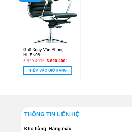
Ghế Xoay Văn Phòng
HILEN08
Giá
Giá
3.920.400
₫
3.920.400
₫
gốc
hiện
là:
tại
THÊM VÀO GIỎ HÀNG
3.920.400₫.
là:
3.920.400₫.
THÔNG TIN LIÊN HỆ
Kho hàng, Hàng mẫu