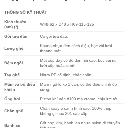
THÔNG SỐ KỸ THUẬT
Kích thước
W48-62 x D48 x H69-115-125
(cm) (*)
Gối tựa đầu
Có gối tựa đầu.
Khung nhựa đen cách điệu, bọc vải lưới
Lưng ghế
thoáng mát.
Mút xốp dày có độ đàn hồi cao, bọc vải nỉ,
Đệm ngồi
lưới xốp hoặc simili.
Tay ghế
Nhựa PP cố định, chắc chắn.
Mâm và bộ điều
Mâm ngã lò xo 1 cần, có thể điều chỉnh độ
khiển
cứng.
Ống hơi
Piston khí nén #100 mạ crome, chịu lực tốt.
Chân xoay 5 cạnh hình sao, 100% thép
Chân ghế
không gỉ inox 201 cao cấp.
Cốt hợp kim, bánh lăn nhựa nylon di chuyển
Bánh xe