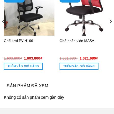
Ghế lưới PV-H166
Ghế nhân viên MASA
Giá
Giá
Giá
Giá
1.603.800
₫
1.603.800
₫
1.021.680
₫
1.021.680
₫
gốc
hiện
gốc
hiện
là:
tại
là:
tại
THÊM VÀO GIỎ HÀNG
THÊM VÀO GIỎ HÀNG
1.603.800₫.
là:
1.021.680₫.
là:
1.603.800₫.
1.021.680
SẢN PHẨM ĐÃ XEM
Không có sản phẩm xem gần đây