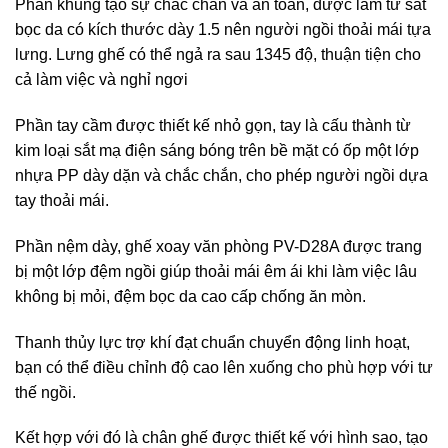
Phần khung tạo sự chắc chắn và an toàn, được làm từ sắt
bọc da có kích thước dày 1.5 nên người ngồi thoải mái tựa
lưng. Lưng ghế có thể ngả ra sau 1345 độ, thuận tiện cho
cả làm việc và nghỉ ngơi
Phần tay cầm được thiết kế nhỏ gọn, tay là cấu thành từ
kim loại sắt mạ điện sáng bóng trên bề mặt có ốp một lớp
nhựa PP dày dặn và chắc chắn, cho phép người ngồi dựa
tay thoải mái.
Phần nệm dày, ghế xoay văn phòng PV-D28A được trang
bị một lớp đệm ngồi giúp thoải mái êm ái khi làm việc lâu
không bị mỏi, đệm bọc da cao cấp chống ăn mòn.
Thanh thủy lực trợ khí đạt chuẩn chuyển động linh hoạt,
bạn có thể điều chỉnh độ cao lên xuống cho phù hợp với tư
thế ngồi.
Kết hợp với đó là chân ghế được thiết kế với hình sao, tạo