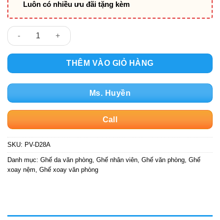
Luôn có nhiều ưu đãi tặng kèm
Ghế xoay văn phòng bọc da PV-D28A số lượng
THÊM VÀO GIỎ HÀNG
Ms. Huyền
Call
SKU:
PV-D28A
Danh mục:
Ghế da văn phòng
,
Ghế nhân viên
,
Ghế văn phòng
,
Ghế
xoay nệm
,
Ghế xoay văn phòng