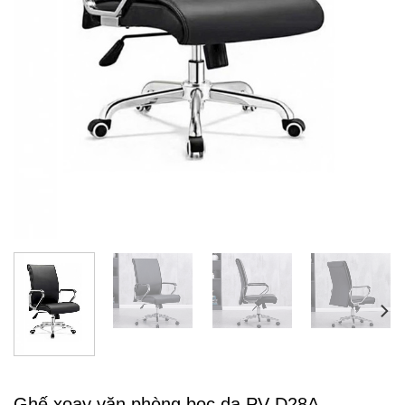
Ghế xoay văn phòng bọc da PV-D28A