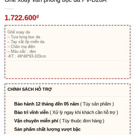
1.722.600
₫
Ghế xoay da
– Tựa lưng bọc da
– Tay sắt ốp miến da
– Chân mạ điện
– Màu sắc : đen
-KT : 49*48*93-103cm
CHÍNH SÁCH HỖ TRỢ
Bảo hành 12 tháng đến 05 năm
( Tùy sản phẩm )
Bảo trì vĩnh viễn
( Xử lý ngay khi khách cần hỗ trợ )
Vận chuyển miễn phí
( Tùy thuộc đơn hàng )
Sản phẩm chất lượng vượt bậc