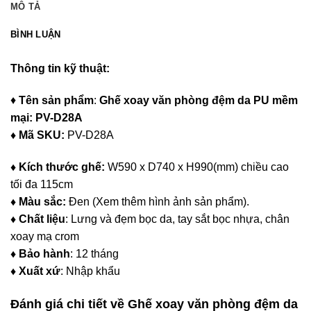
MÔ TẢ
BÌNH LUẬN
Thông tin kỹ thuật:
♦
Tên sản phẩm
:
Ghế xoay văn phòng đệm da PU mềm
mại: PV-D28A
♦ Mã SKU:
PV-D28A
♦ Kích thước ghế:
W590 x D740 x H990(mm) chiều cao
tối đa 115cm
♦ Màu sắc:
Đen (Xem thêm hình ảnh sản phẩm).
♦ Chất liệu
: Lưng và đẹm bọc da, tay sắt bọc nhựa, chân
xoay mạ crom
♦ Bảo hành
: 12 tháng
♦ Xuất xứ
: Nhập khẩu
Đánh giá chi tiết về Ghế xoay văn phòng đệm da