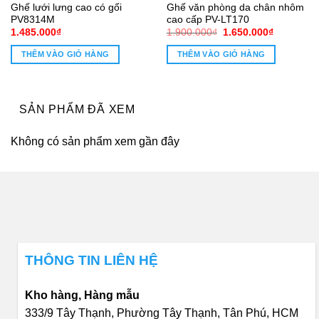
Ghế lưới lưng cao có gối
Ghế văn phòng da chân nhôm
PV8314M
cao cấp PV-LT170
Giá
Giá
1.485.000
₫
1.900.000
₫
1.650.000
₫
gốc
hiện
là:
tại
THÊM VÀO GIỎ HÀNG
THÊM VÀO GIỎ HÀNG
1.900.000₫.
là:
0₫.
1.650.000
SẢN PHẨM ĐÃ XEM
Không có sản phẩm xem gần đây
THÔNG TIN LIÊN HỆ
Kho hàng, Hàng mẫu
333/9 Tây Thạnh, Phường Tây Thạnh, Tân Phú, HCM