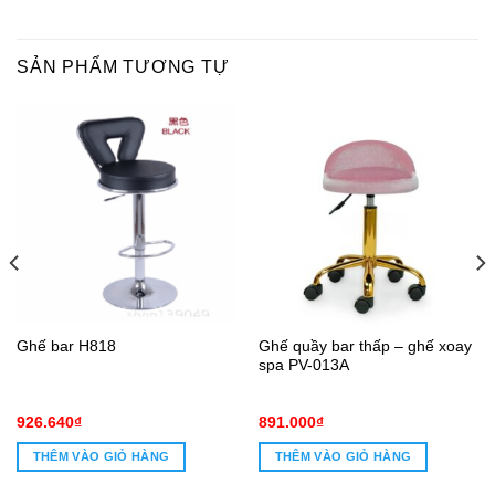
SẢN PHẨM TƯƠNG TỰ
Ghế quầy bar thấp – ghế xoay
Ghế bar H818
spa PV-013A
926.640
₫
891.000
₫
THÊM VÀO GIỎ HÀNG
THÊM VÀO GIỎ HÀNG