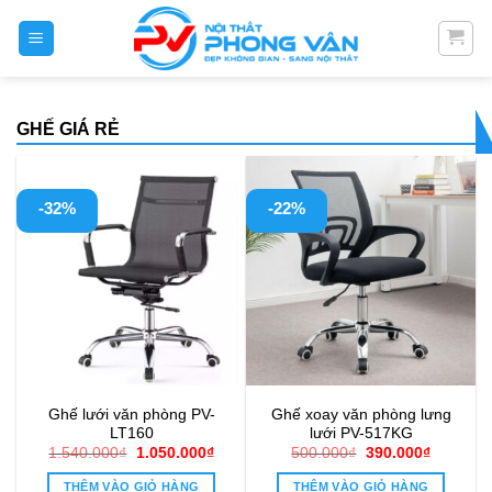
Skip
to
content
GHẾ GIÁ RẺ
-32%
-22%
Ghế lưới văn phòng PV-
Ghế xoay văn phòng lưng
LT160
lưới PV-517KG
Giá
Giá
Giá
Giá
1.540.000
₫
1.050.000
₫
500.000
₫
390.000
₫
gốc
hiện
gốc
hiện
là:
tại
là:
tại
THÊM VÀO GIỎ HÀNG
THÊM VÀO GIỎ HÀNG