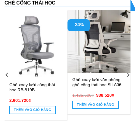
GHẾ CÔNG THÁI HỌC
-34%
Ghế xoay lưới văn phòng –
ghế công thái học SILA06
Ghế xoay lưới công thái
học RB-819B
Giá
Giá
1.425.600
₫
938.520
₫
gốc
hiện
2.601.720
₫
là:
tại
THÊM VÀO GIỎ HÀNG
1.425.600₫.
là:
THÊM VÀO GIỎ HÀNG
938.520₫.