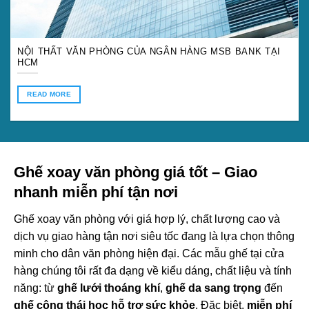
NỘI THẤT VĂN PHÒNG CỦA NGÂN HÀNG MSB BANK TẠI
HCM
READ MORE
Ghế xoay văn phòng giá tốt – Giao
nhanh miễn phí tận nơi
Ghế xoay văn phòng với giá hợp lý, chất lượng cao và
dịch vụ giao hàng tận nơi siêu tốc đang là lựa chọn thông
minh cho dân văn phòng hiện đại. Các mẫu ghế tại cửa
hàng chúng tôi rất đa dạng về kiểu dáng, chất liệu và tính
năng: từ
ghế lưới thoáng khí
,
ghế da sang trọng
đến
ghế công thái học hỗ trợ sức khỏe
. Đặc biệt,
miễn phí