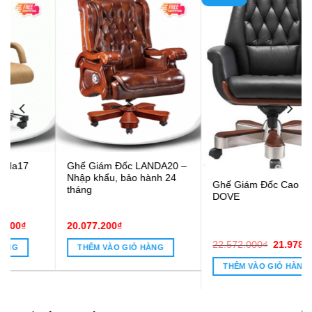
Ghế Giám Đốc LANDA20 –
Nhập khẩu, bảo hành 24
Ghế Giám Đốc Cao Cấp
tháng
DOVE
20.077.200
₫
Giá
Giá
22.572.000
₫
21.978.000
₫
THÊM VÀO GIỎ HÀNG
gốc
hiện
8.600₫.
là:
tại
THÊM VÀO GIỎ HÀNG
22.572.000₫.
là:
21.978