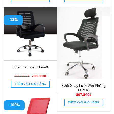
1.540.000₫.
là:
500.000₫.
là:
1.050.000₫.
390.000₫
-13%
Ghế nhân viên NovaX
Giá
Giá
800.000
₫
700.000
₫
gốc
hiện
là:
tại
THÊM VÀO GIỎ HÀNG
Ghế Xoay Lưới Văn Phòng
800.000₫.
là:
700.000₫.
LUMIC
807.840
₫
THÊM VÀO GIỎ HÀNG
-100%