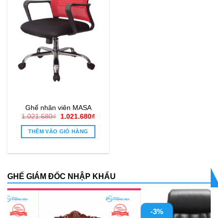
Ghế nhân viên MASA
Giá
Giá
1.021.680
₫
1.021.680
₫
gốc
hiện
là:
tại
THÊM VÀO GIỎ HÀNG
1.021.680₫.
là:
1.021.680₫.
GHẾ GIÁM ĐỐC NHẬP KHẨU
-3%