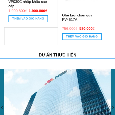
Ghế lưới chân quỳ
Ghế chân quỳ lưới PVC16C
PV4517A
0.800₫.
Giá
Giá
Giá
Giá
756.000
₫
580.000
₫
1.100.000
₫
850.000
₫
gốc
hiện
gốc
hiện
là:
tại
là:
tại
THÊM VÀO GIỎ HÀNG
THÊM VÀO GIỎ HÀNG
756.000₫.
là:
1.100.000₫.
là:
580.000₫.
850.000₫.
DỰ ÁN THỰC HIỆN