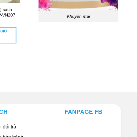
ệ sách –
Kệ trang trí – Vách ngăn
PV-VN207
phòng khách VNPK1003
Khuyễn mãi
0
₫
 GIỎ
THÊM VÀO GIỎ
HÀNG
ÁCH
FANPAGE FB
 đổi trả