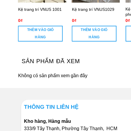
sắt
Kệ
Kệ trang trí VNUS 1001
Kệ trang trí VNUS1029
ph
0
₫
0
₫
0
₫
THÊM VÀO GIỎ
THÊM VÀO GIỎ
HÀNG
HÀNG
SẢN PHẨM ĐÃ XEM
Không có sản phẩm xem gần đây
THÔNG TIN LIÊN HỆ
Kho hàng, Hàng mẫu
333/9 Tây Thạnh, Phường Tây Thạnh, HCM