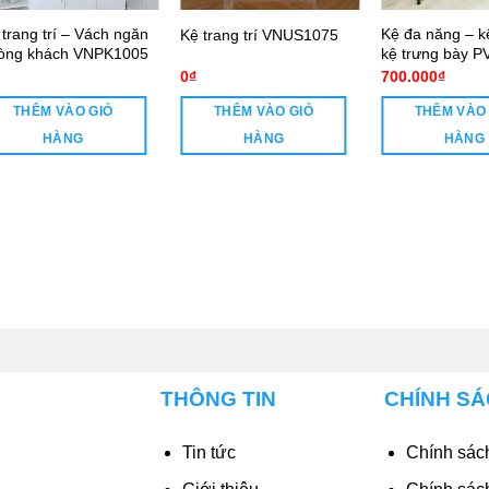
 trang trí – Vách ngăn
Kệ đa năng – k
Kệ trang trí VNUS1075
òng khách VNPK1005
kệ trưng bày 
0
₫
700.000
₫
THÊM VÀO GIỎ
THÊM VÀO GIỎ
THÊM VÀO
HÀNG
HÀNG
HÀNG
THÔNG TIN
CHÍNH S
Tin tức
Chính sách