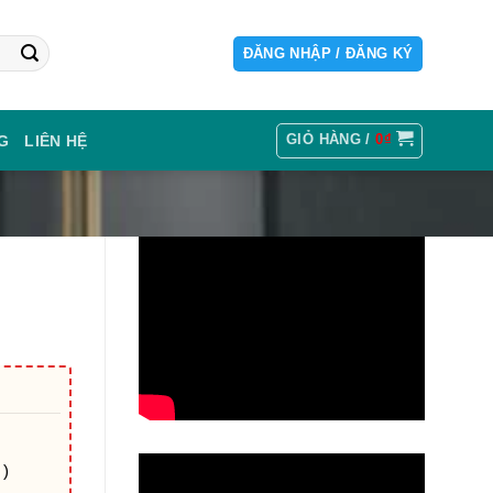
ĐĂNG NHẬP / ĐĂNG KÝ
GIỎ HÀNG /
0
₫
G
LIÊN HỆ
 )