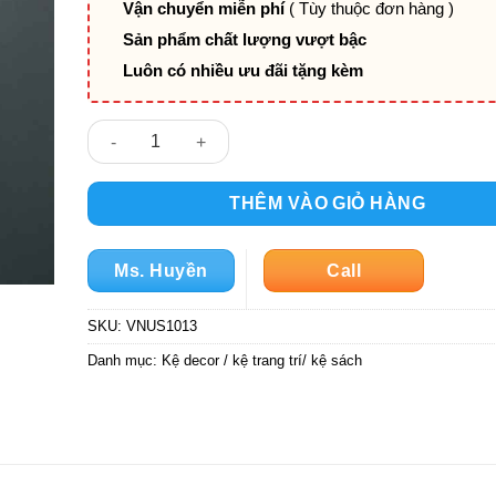
Vận chuyển miễn phí
( Tùy thuộc đơn hàng )
Sản phẩm chất lượng vượt bậc
Luôn có nhiều ưu đãi tặng kèm
Kệ trang trí VNUS1013 số lượng
THÊM VÀO GIỎ HÀNG
Ms. Huyền
Call
SKU:
VNUS1013
Danh mục:
Kệ decor / kệ trang trí/ kệ sách