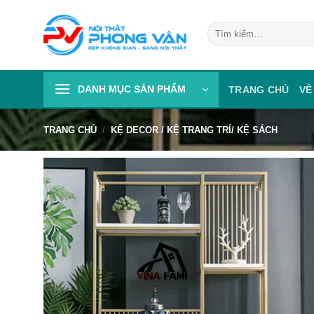
Skip
to
Tìm
kiếm:
content
DANH MỤC SẢN PHẨM
TRANG CHỦ
VỀ
TRANG CHỦ
/
KỆ DECOR / KỆ TRANG TRÍ/ KỆ SÁCH