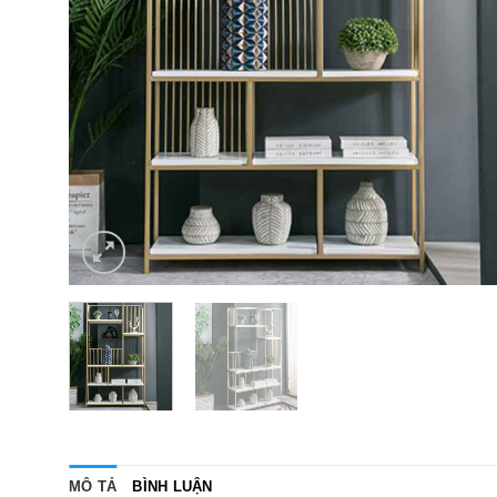
MÔ TẢ
BÌNH LUẬN