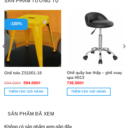
SẢN PHẨM TƯƠNG TỰ
-100%
Ghế quầy bar thấp – ghế xoay
Ghế tolix ZS1001-18
spa H013
Giá
Giá
594.000
₫
594.000
₫
736.560
₫
gốc
hiện
là:
tại
THÊM VÀO GIỎ HÀNG
THÊM VÀO GIỎ HÀNG
594.000₫.
là:
594.000₫.
SẢN PHẨM ĐÃ XEM
Không có sản phẩm xem gần đây