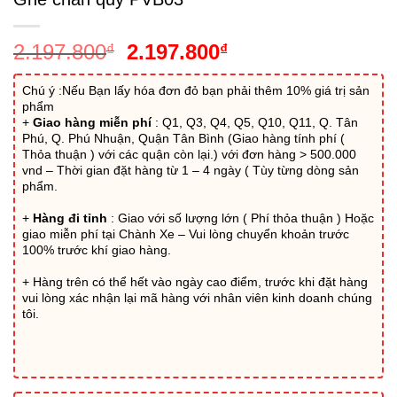
Giá
Giá
2.197.800
2.197.800
₫
₫
gốc
hiện
là:
tại
Chú ý :Nếu Bạn lấy hóa đơn đỏ bạn phải thêm 10% giá trị sản
phẩm
2.197.800₫.
là:
+
Giao hàng miễn phí
: Q1, Q3, Q4, Q5, Q10, Q11, Q. Tân
2.197.800₫.
Phú, Q. Phú Nhuận, Quận Tân Bình (Giao hàng tính phí (
Thỏa thuận ) với các quận còn lại.) với đơn hàng > 500.000
vnd – Thời gian đặt hàng từ 1 – 4 ngày ( Tùy từng dòng sản
phẩm.
+
Hàng đi tỉnh
: Giao với số lượng lớn ( Phí thỏa thuận ) Hoặc
giao miễn phí tại Chành Xe – Vui lòng chuyển khoản trước
100% trước khí giao hàng.
+ Hàng trên có thể hết vào ngày cao điểm, trước khi đặt hàng
vui lòng xác nhận lại mã hàng với nhân viên kinh doanh chúng
tôi.