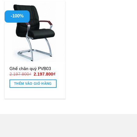
-100%
Ghế chân quỳ PVB03
Giá
Giá
2.197.800
₫
2.197.800
₫
gốc
hiện
là:
tại
THÊM VÀO GIỎ HÀNG
2.197.800₫.
là:
2.197.800₫.