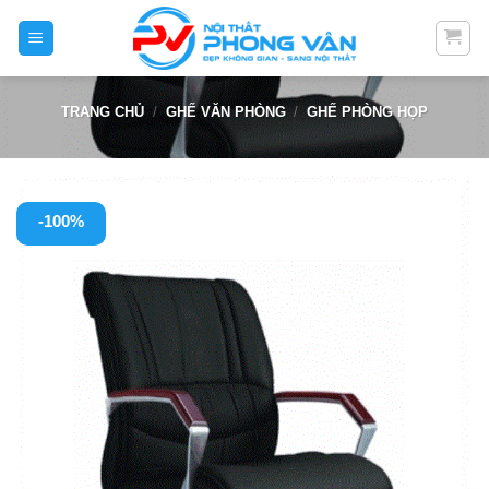
Skip
to
content
TRANG CHỦ
/
GHẾ VĂN PHÒNG
/
GHẾ PHÒNG HỌP
-100%