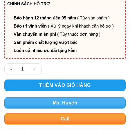
CHÍNH SÁCH HỖ TRỢ
Bảo hành 12 tháng đến 05 năm
( Tùy sản phẩm )
Bảo trì vĩnh viễn
( Xử lý ngay khi khách cần hỗ trợ )
Vận chuyển miễn phí
( Tùy thuộc đơn hàng )
Sản phẩm chất lượng vượt bậc
Luôn có nhiều ưu đãi tặng kèm
Ghế chân quỳ PVB03 số lượng
THÊM VÀO GIỎ HÀNG
Ms. Huyền
Call