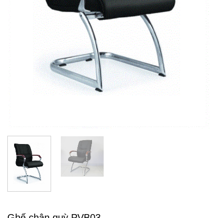
Ghế chân quỳ PVB03