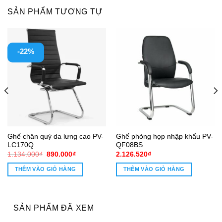
SẢN PHẨM TƯƠNG TỰ
-22%
Ghế chân quỳ da lưng cao PV-
Ghế phòng họp nhập khẩu PV-
LC170Q
QF08BS
Giá
Giá
1.134.000
₫
890.000
₫
2.126.520
₫
gốc
hiện
là:
tại
THÊM VÀO GIỎ HÀNG
THÊM VÀO GIỎ HÀNG
1.134.000₫.
là:
0₫.
890.000₫.
SẢN PHẨM ĐÃ XEM