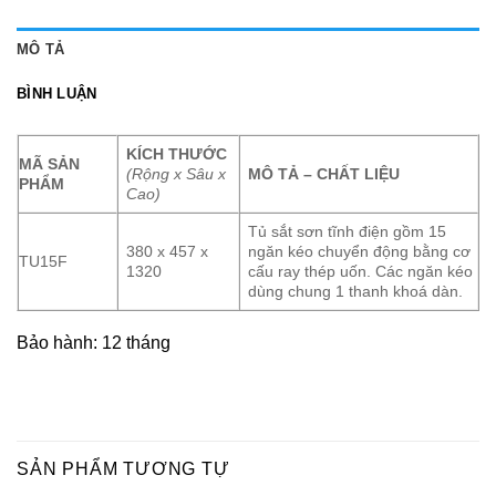
MÔ TẢ
BÌNH LUẬN
KÍCH THƯỚC
MÃ SẢN
(Rộng x Sâu x
MÔ TẢ – CHẤT LIỆU
PHẨM
Cao)
Tủ sắt sơn tĩnh điện gồm 15
380 x 457 x
ngăn kéo chuyển động bằng cơ
TU15F
1320
cấu ray thép uốn. Các ngăn kéo
dùng chung 1 thanh khoá dàn.
Bảo hành: 12 tháng
SẢN PHẨM TƯƠNG TỰ