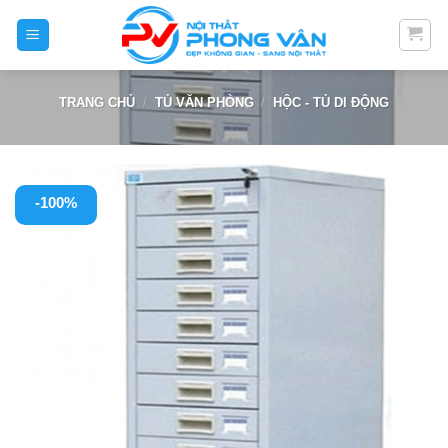
Skip
to
content
TRANG CHỦ
/
TỦ VĂN PHÒNG
/
HỘC - TỦ DI ĐỘNG
-100%