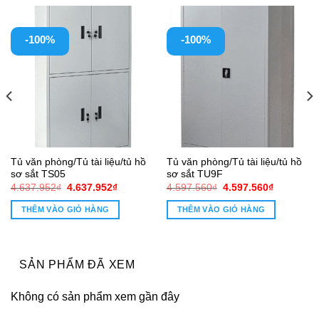
-100%
-100%
Tủ văn phòng/Tủ tài liệu/tủ hồ
Tủ văn phòng/Tủ tài liệu/tủ hồ
sơ sắt TS05
sơ sắt TU9F
Giá
Giá
Giá
Giá
4.637.952
₫
4.637.952
₫
4.597.560
₫
4.597.560
₫
gốc
hiện
gốc
hiện
là:
tại
là:
tại
THÊM VÀO GIỎ HÀNG
THÊM VÀO GIỎ HÀNG
4.637.952₫.
là:
4.597.560₫.
là:
2₫.
4.637.952₫.
4.597.560
SẢN PHẨM ĐÃ XEM
Không có sản phẩm xem gần đây