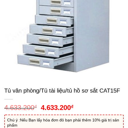
Tủ văn phòng/Tủ tài liệu/tủ hồ sơ sắt CAT15F
Giá
Giá
4.633.200
4.633.200
₫
₫
gốc
hiện
là:
tại
Chú ý :Nếu Bạn lấy hóa đơn đỏ bạn phải thêm 10% giá trị sản
phẩm
4.633.200₫.
là: