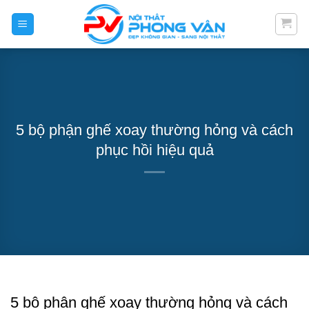
Skip
to
content
5 bộ phận ghế xoay thường hỏng và cách
phục hồi hiệu quả
5 bộ phận ghế xoay thường hỏng và cách