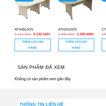
ATH4812OV
ATH2010OV
CT
Giá
Giá
Giá
Giá
Giá
800
₫
5.132.160
₫
5.132.160
₫
2.435.400
₫
2.435.400
₫
4.
hiện
gốc
hiện
gốc
hiện
tại
là:
tại
là:
tại
THÊM VÀO GIỎ
THÊM VÀO GIỎ
800₫.
là:
5.132.160₫.
là:
2.435.400₫.
là:
4.276.800₫.
5.132.160₫.
2.435.4
HÀNG
HÀNG
SẢN PHẨM ĐÃ XEM
Không có sản phẩm xem gần đây
THÔNG TIN LIÊN HỆ