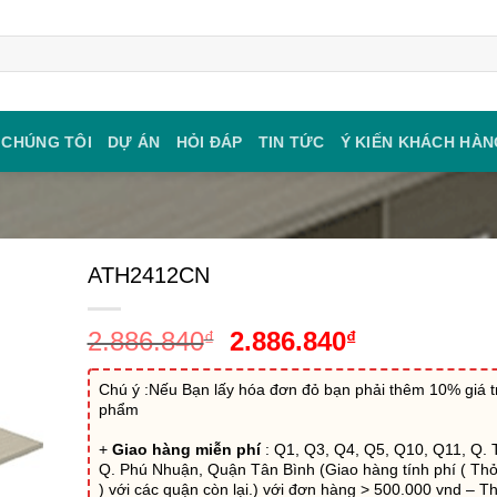
 CHÚNG TÔI
DỰ ÁN
HỎI ĐÁP
TIN TỨC
Ý KIẾN KHÁCH HÀN
ATH2412CN
Giá
Giá
2.886.840
2.886.840
₫
₫
gốc
hiện
là:
tại
Chú ý :Nếu Bạn lấy hóa đơn đỏ bạn phải thêm 10% giá tr
phẩm
2.886.840₫.
là:
2.886.840₫.
+
Giao hàng miễn phí
: Q1, Q3, Q4, Q5, Q10, Q11, Q. 
Q. Phú Nhuận, Quận Tân Bình (Giao hàng tính phí ( Th
) với các quận còn lại.) với đơn hàng > 500.000 vnd – Th