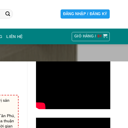
ĐĂNG NHẬP / ĐĂNG KÝ
GIỎ HÀNG /
0
₫
G
LIÊN HỆ
ị sản
Tân Phú,
ỏa thuận
ời gian