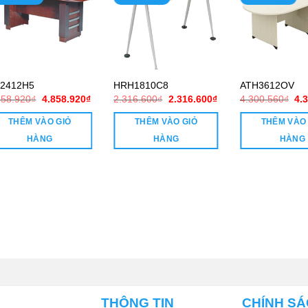
2412H5
HRH1810C8
ATH3612OV
Giá
Giá
Giá
Giá
Gi
858.920
₫
4.858.920
₫
2.316.600
₫
2.316.600
₫
4.300.560
₫
4.
gốc
hiện
gốc
hiện
gố
là:
tại
là:
tại
là:
THÊM VÀO GIỎ
THÊM VÀO GIỎ
THÊM VÀO
4.858.920₫.
là:
2.316.600₫.
là:
4.3
00₫.
4.858.920₫.
2.316.600₫.
HÀNG
HÀNG
HÀNG
THÔNG TIN
CHÍNH S