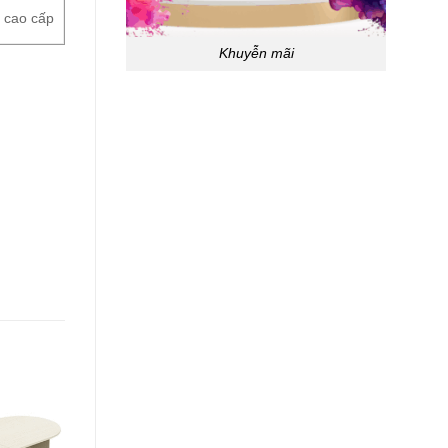
p cao cấp
Khuyễn mãi
-100%