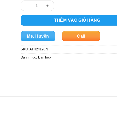
ATH2412CN số lượng
THÊM VÀO GIỎ HÀNG
Ms. Huyền
Call
SKU:
ATH2412CN
Danh mục:
Bàn họp