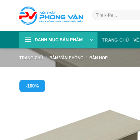
Skip
to
Tìm
kiếm:
content
DANH MỤC SẢN PHẨM
TRANG CHỦ
VỀ
TRANG CHỦ
/
BÀN VĂN PHÒNG
/
BÀN HỌP
-100%