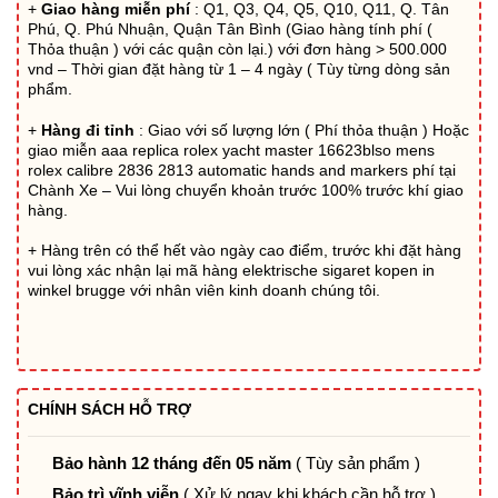
+
Giao hàng miễn phí
: Q1, Q3, Q4, Q5, Q10, Q11, Q. Tân
5.369.760₫.
Phú, Q. Phú Nhuận, Quận Tân Bình (Giao hàng tính phí (
Thỏa thuận ) với các quận còn lại.) với đơn hàng > 500.000
vnd – Thời gian đặt hàng từ 1 – 4 ngày ( Tùy từng dòng sản
phẩm.
+
Hàng đi tỉnh
: Giao với số lượng lớn ( Phí thỏa thuận ) Hoặc
giao miễn
aaa replica rolex yacht master 16623blso mens
rolex calibre 2836 2813 automatic hands and markers
phí tại
Chành Xe – Vui lòng chuyển khoản trước 100% trước khí giao
hàng.
+ Hàng trên có thể hết vào ngày cao điểm, trước khi đặt hàng
vui lòng xác nhận lại mã hàng
elektrische sigaret kopen in
winkel brugge
với nhân viên kinh doanh chúng tôi.
CHÍNH SÁCH HỖ TRỢ
Bảo hành 12 tháng đến 05 năm
( Tùy sản phẩm )
Bảo trì vĩnh viễn
( Xử lý ngay khi khách cần hỗ trợ )