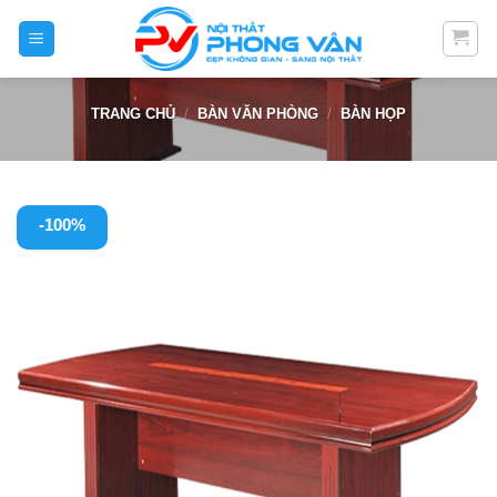
Skip
to
content
TRANG CHỦ
/
BÀN VĂN PHÒNG
/
BÀN HỌP
-100%