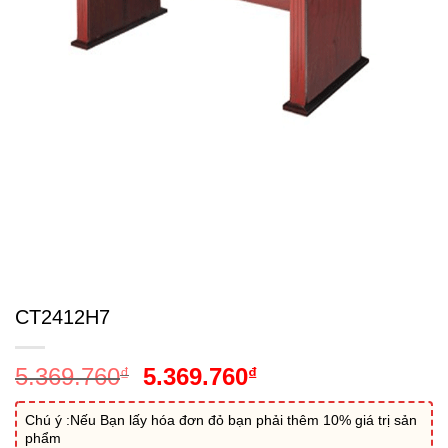
CT2412H7
Giá
Giá
5.369.760
5.369.760
₫
₫
gốc
hiện
là:
tại
Chú ý :Nếu Bạn lấy hóa đơn đỏ bạn phải thêm 10% giá trị sản
phẩm
5.369.760₫.
là: