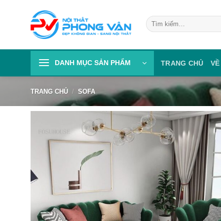
Skip
to
Tìm
kiếm:
content
DANH MỤC SẢN PHẨM
TRANG CHỦ
VỀ
TRANG CHỦ
/
SOFA