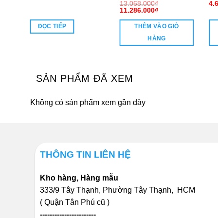
13.068.000
₫
4.
Giá
Giá
11.286.000
₫
gốc
hiện
là:
tại
ĐỌC TIẾP
THÊM VÀO GIỎ
13.068.000₫.
là:
11.286.000₫.
HÀNG
SẢN PHẨM ĐÃ XEM
Không có sản phẩm xem gần đây
THÔNG TIN LIÊN HỆ
Kho hàng, Hàng mẫu
333/9 Tây Thạnh, Phường Tây Thạnh, HCM
( Quận Tân Phú cũ )
-----------------------