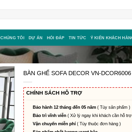
 CHÚNG TÔI
DỰ ÁN
HỎI ĐÁP
TIN TỨC
Ý KIẾN KHÁCH HÀN
BÀN GHẾ SOFA DECOR VN-DCOR6006
CHÍNH SÁCH HỖ TRỢ
Bảo hành 12 tháng đến 05 năm
( Tùy sản phẩm )
Bảo trì vĩnh viễn
( Xử lý ngay khi khách cần hỗ trợ
Vận chuyển miễn phí
( Tùy thuộc đơn hàng )
Sản phẩm chất lượng vượt bậc