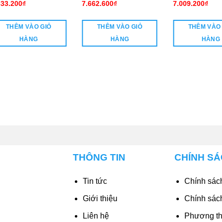
633.200
₫
7.662.600
₫
7.009.200
₫
THÊM VÀO GIỎ
THÊM VÀO GIỎ
THÊM VÀO
HÀNG
HÀNG
HÀNG
THÔNG TIN
CHÍNH S
Tin tức
Chính sách
Giới thiệu
Chính sác
Liên hệ
Phương th