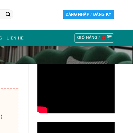
ĐĂNG NHẬP / ĐĂNG KÝ
GIỎ HÀNG /
0
₫
G
LIÊN HỆ
 )