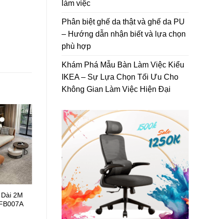
làm việc
Phân biệt ghế da thật và ghế da PU
– Hướng dẫn nhận biết và lựa chọn
phù hợp
Khám Phá Mẫu Bàn Làm Việc Kiểu
IKEA – Sự Lựa Chọn Tối Ưu Cho
Không Gian Làm Việc Hiện Đại
-13%
 Dài 2M
Sofa Băng Kèm Ghế Đơn
FB007A
Phong Cách Bắc Âu VN-
01