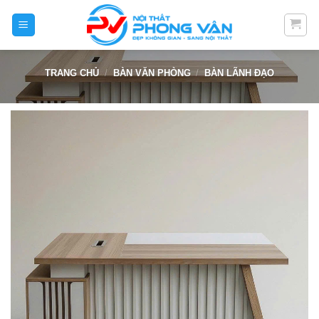
Skip
to
content
TRANG CHỦ
/
BÀN VĂN PHÒNG
/
BÀN LÃNH ĐẠO