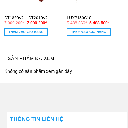
DT1890V2 – DT2010V2
LUXP180C10
Giá
Giá
Giá
Giá
7.009.200
₫
7.009.200
₫
5.488.560
₫
5.488.560
₫
gốc
hiện
gốc
hiện
là:
tại
là:
tại
THÊM VÀO GIỎ HÀNG
THÊM VÀO GIỎ HÀNG
7.009.200₫.
là:
5.488.560₫.
là:
0₫.
7.009.200₫.
5.488.560
SẢN PHẨM ĐÃ XEM
Không có sản phẩm xem gần đây
THÔNG TIN LIÊN HỆ