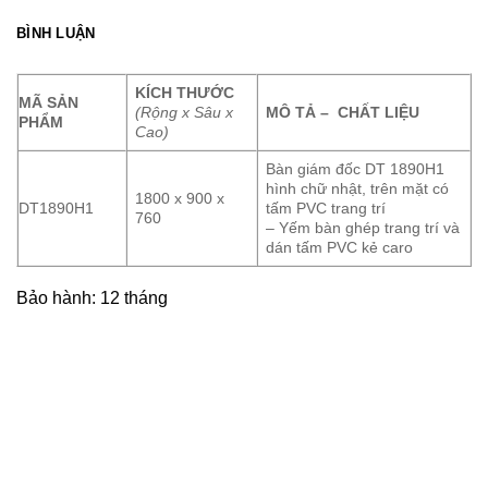
BÌNH LUẬN
KÍCH THƯỚC
MÃ SẢN
(Rộng x Sâu x
MÔ TẢ – CHẤT LIỆU
PHẨM
Cao)
Bàn giám đốc DT 1890H1
hình chữ nhật, trên mặt có
1800 x 900 x
DT1890H1
tấm PVC trang trí
760
– Yếm bàn ghép trang trí và
dán tấm PVC kẻ caro
Bảo hành: 12 tháng