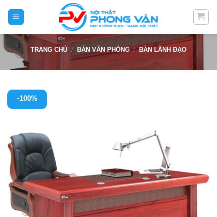
Skip
to
content
TRANG CHỦ
/
BÀN VĂN PHÒNG
/
BÀN LÃNH ĐẠO
-100%