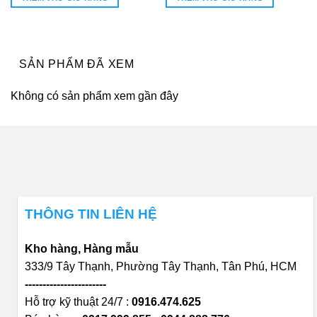
12.771.000₫.
là:
5.880.600₫.
là:
0₫.
12.771.000₫.
5.880.600
SẢN PHẨM ĐÃ XEM
Không có sản phẩm xem gần đây
THÔNG TIN LIÊN HỆ
Kho hàng, Hàng mẫu
333/9 Tây Thạnh, Phường Tây Thạnh, Tân Phú, HCM
-----------------------
Hỗ trợ kỹ thuật 24/7 :
0916.474.625