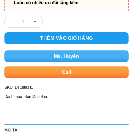
Luôn có nhiều ưu đãi tặng kèm
DT1890H1 số lượng
THÊM VÀO GIỎ HÀNG
Ms. Huyền
Call
SKU:
DT1890H1
Danh mục:
Bàn lãnh đạo
MÔ TẢ