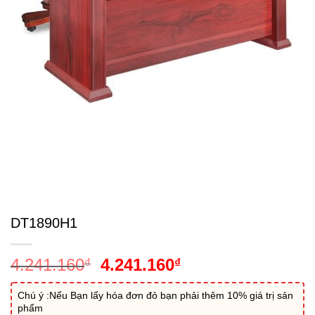
DT1890H1
Giá
Giá
4.241.160
4.241.160
₫
₫
gốc
hiện
là:
tại
Chú ý :Nếu Bạn lấy hóa đơn đỏ bạn phải thêm 10% giá trị sản
phẩm
4.241.160₫.
là: