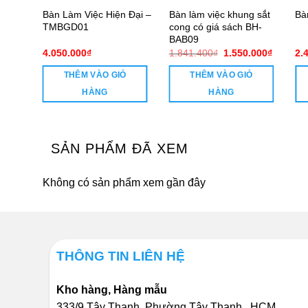
Bàn Làm Việc Hiện Đại –
Bàn làm việc khung sắt
B2013
Bà
TMBGD01
cong có giá sách BH-
BAB09
Giá
Giá
4.050.000
₫
1.841.400
₫
1.550.000
₫
2.
gốc
hiện
là:
tại
THÊM VÀO GIỎ
THÊM VÀO GIỎ
1.841.400₫.
là:
1.550.0
HÀNG
HÀNG
SẢN PHẨM ĐÃ XEM
Không có sản phẩm xem gần đây
THÔNG TIN LIÊN HỆ
Kho hàng, Hàng mẫu
333/9 Tây Thạnh, Phường Tây Thạnh, HCM