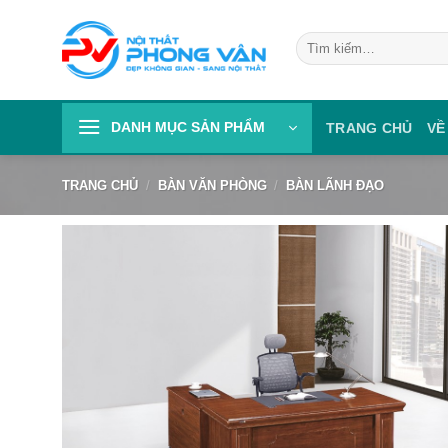
Skip
to
Tìm
kiếm:
content
DANH MỤC SẢN PHẨM
TRANG CHỦ
VỀ
TRANG CHỦ
/
BÀN VĂN PHÒNG
/
BÀN LÃNH ĐẠO