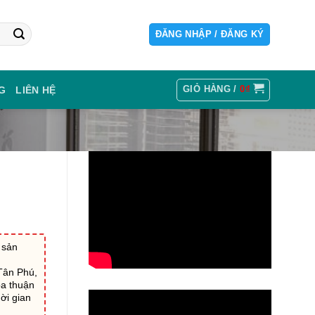
ĐĂNG NHẬP / ĐĂNG KÝ
GIỎ HÀNG /
0
₫
G
LIÊN HỆ
 sản
Tân Phú,
ỏa thuận
ời gian