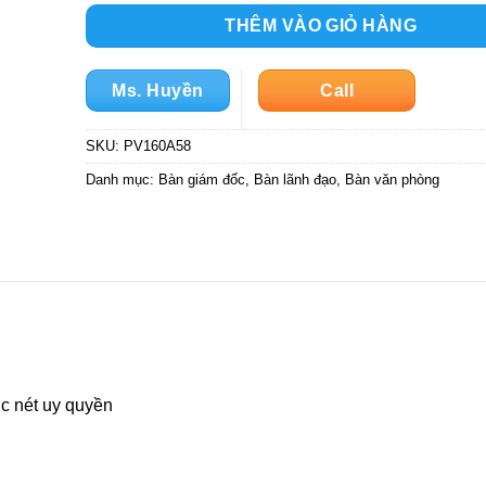
THÊM VÀO GIỎ HÀNG
Ms. Huyền
Call
SKU:
PV160A58
Danh mục:
Bàn giám đốc
,
Bàn lãnh đạo
,
Bàn văn phòng
c nét uy quyền