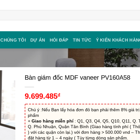
 CHÚNG TÔI
DỰ ÁN
HỎI ĐÁP
TIN TỨC
Ý KIẾN KHÁCH HÀN
Bàn giám đốc MDF vaneer PV160A58
9.699.485
₫
Chú ý :Nếu Bạn lấy hóa đơn đỏ bạn phải thêm 8% giá trị
phẩm
+
Giao hàng miễn phí
: Q1, Q3, Q4, Q5, Q10, Q11, Q. 
Q. Phú Nhuận, Quận Tân Bình (Giao hàng tính phí ( Th
) với các quận còn lại.) với đơn hàng > 500.000 vnd – Th
đặt hàng từ 1 – 4 ngày ( Tùy từng dòng sản phẩm.