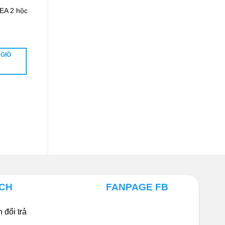
KEA 2 hộc
Bàn làm việc đôi khung
sắt cong kèm tủ BHD-
BAB06
3.088.800
₫
 GIỎ
THÊM VÀO GIỎ
HÀNG
ÁCH
FANPAGE FB
 đổi trả