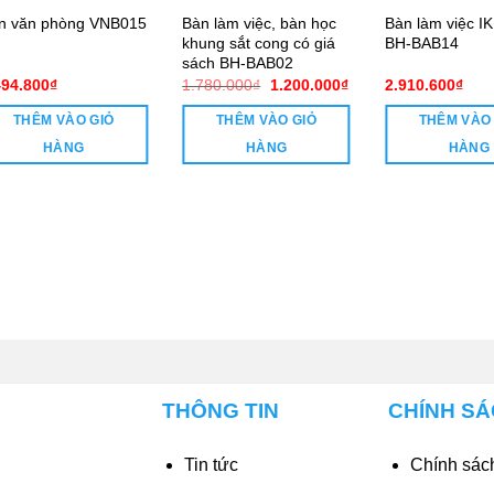
Bàn làm việc, bàn học
Bàn làm việc I
n văn phòng VNB015
khung sắt cong có giá
BH-BAB14
sách BH-BAB02
Giá
Giá
494.800
₫
1.780.000
₫
1.200.000
₫
2.910.600
₫
gốc
hiện
là:
tại
THÊM VÀO GIỎ
THÊM VÀO GIỎ
THÊM VÀO
1.780.000₫.
là:
00₫.
1.200.000₫.
HÀNG
HÀNG
HÀNG
THÔNG TIN
CHÍNH S
Tin tức
Chính sách