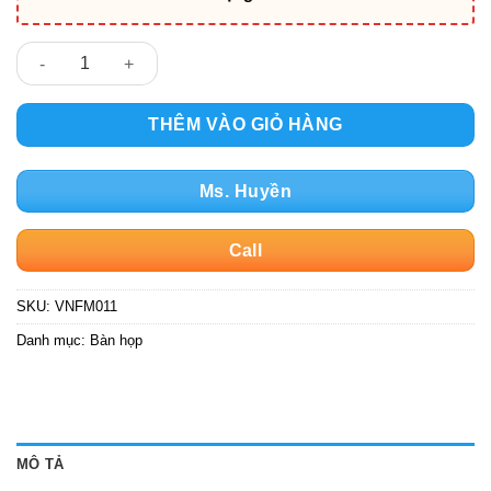
Bàn họp VNFM011 số lượng
THÊM VÀO GIỎ HÀNG
Ms. Huyền
Call
SKU:
VNFM011
Danh mục:
Bàn họp
MÔ TẢ