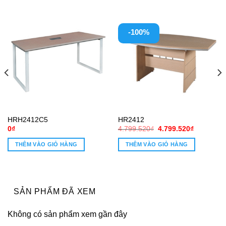
-100%
HRH2412C5
HR2412
Giá
Giá
0
₫
4.799.520
₫
4.799.520
₫
gốc
hiện
là:
tại
THÊM VÀO GIỎ HÀNG
THÊM VÀO GIỎ HÀNG
4.799.520₫.
là:
0₫.
4.799.520
SẢN PHẨM ĐÃ XEM
Không có sản phẩm xem gần đây