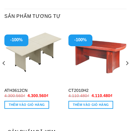
SẢN PHẨM TƯƠNG TỰ
-100%
-100%
ATH3612CN
CT2010H2
Giá
Giá
Giá
Giá
4.300.560
₫
4.300.560
₫
4.110.480
₫
4.110.480
₫
gốc
hiện
gốc
hiện
là:
tại
là:
tại
THÊM VÀO GIỎ HÀNG
THÊM VÀO GIỎ HÀNG
4.300.560₫.
là:
4.110.480₫.
là:
4.300.560₫.
4.110.480