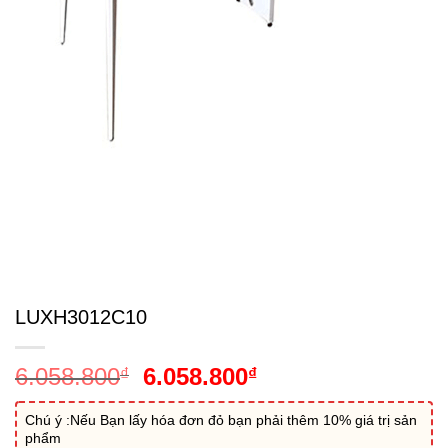
LUXH3012C10
Giá
Giá
6.058.800
6.058.800
₫
₫
gốc
hiện
là:
tại
Chú ý :Nếu Bạn lấy hóa đơn đỏ bạn phải thêm 10% giá trị sản
phẩm
6.058.800₫.
là: