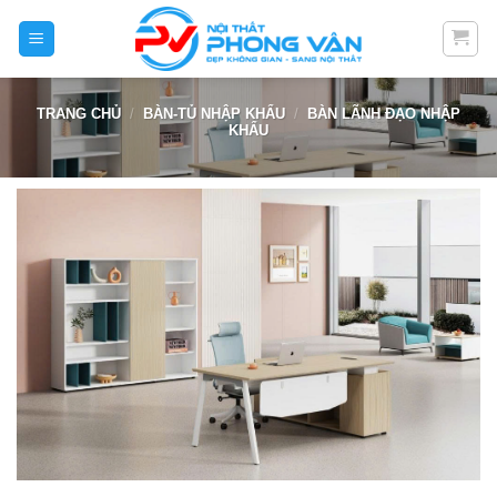
Skip
to
content
TRANG CHỦ
/
BÀN-TỦ NHẬP KHẨU
/
BÀN LÃNH ĐẠO NHẬP
KHẨU