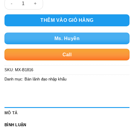
Bàn lãnh đạo nhập khẩu cao cấp MX-B1816 (1.6M) số lượng
THÊM VÀO GIỎ HÀNG
Ms. Huyền
Call
SKU:
MX-B1816
Danh mục:
Bàn lãnh đạo nhập khẩu
MÔ TẢ
BÌNH LUẬN