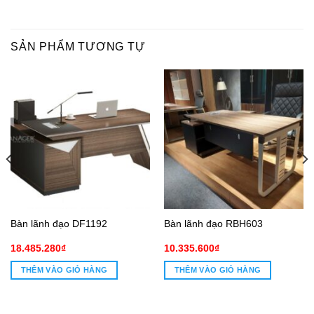
SẢN PHẨM TƯƠNG TỰ
Bàn lãnh đạo DF1192
Bàn lãnh đạo RBH603
18.485.280
₫
10.335.600
₫
THÊM VÀO GIỎ HÀNG
THÊM VÀO GIỎ HÀNG