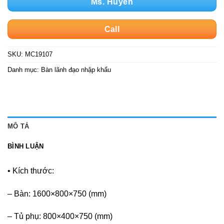
Ms. Huyền
Call
SKU:
MC19107
Danh mục:
Bàn lãnh đạo nhập khẩu
MÔ TẢ
BÌNH LUẬN
• Kích thước:
– Bàn: 1600×800×750 (mm)
– Tủ phụ: 800×400×750 (mm)