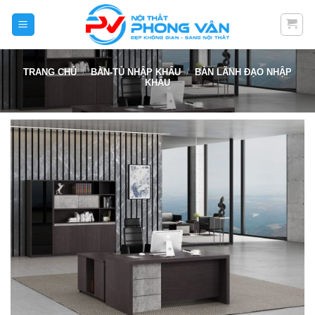
Skip
to
content
TRANG CHỦ
/
BÀN-TỦ NHẬP KHẨU
/
BÀN LÃNH ĐẠO NHẬP
KHẨU