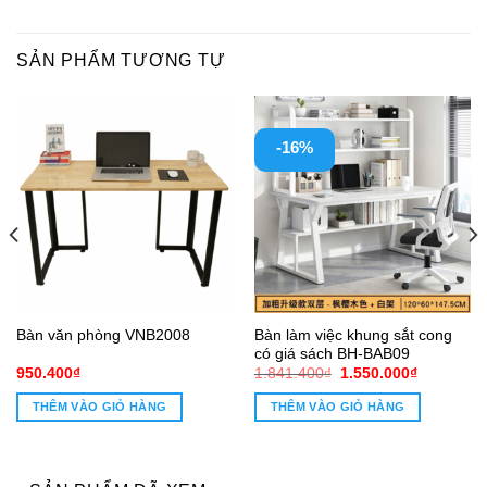
SẢN PHẨM TƯƠNG TỰ
-16%
Bàn làm việc khung sắt cong
Bàn văn phòng VNB2008
có giá sách BH-BAB09
Giá
Giá
950.400
₫
1.841.400
₫
1.550.000
₫
gốc
hiện
là:
tại
THÊM VÀO GIỎ HÀNG
THÊM VÀO GIỎ HÀNG
1.841.400₫.
là:
1.550.000