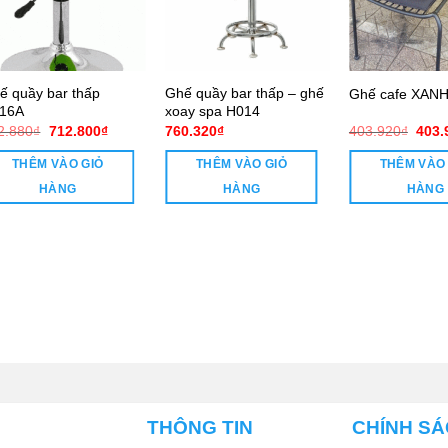
ế quầy bar thấp
Ghế quầy bar thấp – ghế
Ghế cafe XANH
16A
xoay spa H014
Giá
Giá
Giá
2.880
₫
712.800
₫
760.320
₫
403.920
₫
403.
gốc
hiện
gốc
là:
tại
là:
THÊM VÀO GIỎ
THÊM VÀO GIỎ
THÊM VÀO
902.880₫.
là:
403.
712.800₫.
HÀNG
HÀNG
HÀNG
THÔNG TIN
CHÍNH S