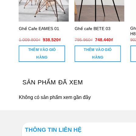
Gh
0
Ghế Cafe EAMES 01
Ghế cafe BETE 03
H8
Giá
Giá
Giá
Giá
Giá
₫
1.009.800
₫
938.520
₫
795.960
₫
748.440
₫
90
hiện
gốc
hiện
gốc
hiện
tại
là:
tại
là:
tại
THÊM VÀO GIỎ
THÊM VÀO GIỎ
₫.
là:
1.009.800₫.
là:
795.960₫.
là:
570.240₫.
938.520₫.
748.440₫.
HÀNG
HÀNG
SẢN PHẨM ĐÃ XEM
Không có sản phẩm xem gần đây
THÔNG TIN LIÊN HỆ