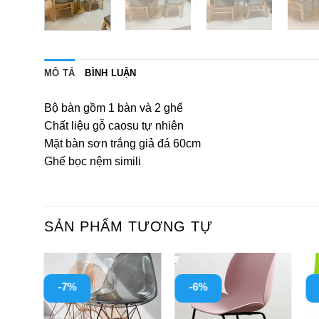
MÔ TẢ
BÌNH LUẬN
Bộ bàn gồm 1 bàn và 2 ghế
Chất liệu gỗ caosu tự nhiên
Mặt bàn sơn trắng giả đá 60cm
Ghế bọc nệm simili
SẢN PHẨM TƯƠNG TỰ
-7%
-6%