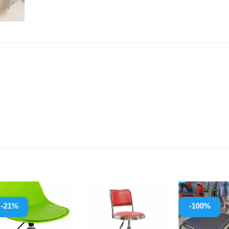
-21%
-100%