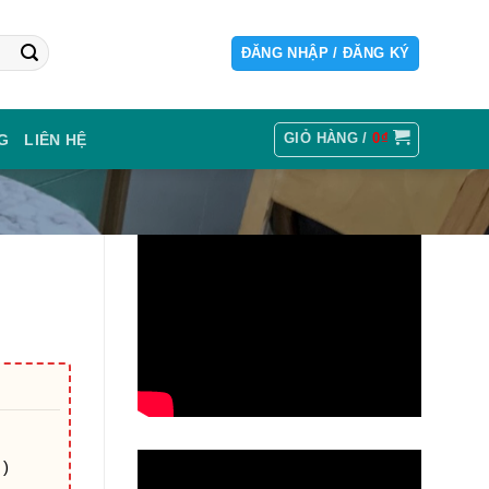
ĐĂNG NHẬP / ĐĂNG KÝ
GIỎ HÀNG /
0
₫
G
LIÊN HỆ
 )