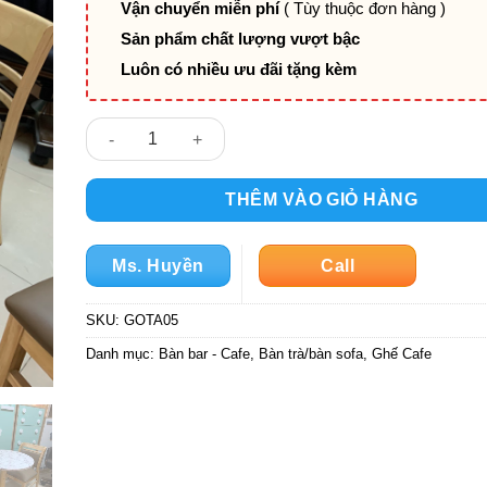
Vận chuyển miễn phí
( Tùy thuộc đơn hàng )
Sản phẩm chất lượng vượt bậc
Luôn có nhiều ưu đãi tặng kèm
Bộ bàn cafe GOTA05 số lượng
THÊM VÀO GIỎ HÀNG
Ms. Huyền
Call
SKU:
GOTA05
Danh mục:
Bàn bar - Cafe
,
Bàn trà/bàn sofa
,
Ghế Cafe