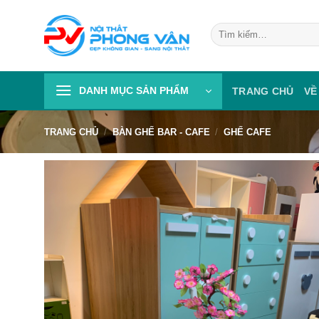
Skip
to
Tìm
kiếm:
content
DANH MỤC SẢN PHẨM
TRANG CHỦ
VỀ
TRANG CHỦ
/
BÀN GHẾ BAR - CAFE
/
GHẾ CAFE