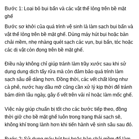
Bước 1: Loại bỏ bụi bẩn và các vật thể lỏng trên bề mặt
ghế
Bước sơ khởi của quá trình vệ sinh là làm sạch bụi bẩn và
vật thể lỏng trên bề mặt ghế. Dùng máy hút bụi hoặc bàn
chải mềm, nhẹ nhàng quét sạch các vụn, bụi bẩn, tóc hoặc
các dị vật còn đọng trên bề mặt ghế.
Điều này không chỉ giúp tránh làm trầy xước sau khi sử
dụng dung dịch tẩy rửa mà còn đảm bảo quá trình làm
sạch sâu dễ dàng hơn. Đồng thời, các vết chất lỏng như
cà phê, nước hay dầu mỡ cũng cần xử lý kịp thời để tránh
bám dính lâu ngày, gây ố vết trên vải nỉ hoặc làm mốc ghế.
Việc này giúp chuẩn bị tốt cho các bước tiếp theo, đồng
thời giữ cho bề mặt ghế luôn trong trạng thái sạch sẽ,
không khí trong lành hơn khi tiến hành vệ sinh sâu sau đó.
Bước 2: Sử dụng máy hút bụi hoặc bàn chải mềm để làm