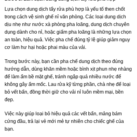
Lựa chọn dung dịch tẩy rửa phù hợp là yếu tố then chốt
trong cách vệ sinh ghế nỉ văn phòng. Các loại dung dịch
dịu nhẹ như nước xà phòng pha loãng, dung dịch chuyên
dụng dành cho nỉ, hoặc giấm pha loãng là những lựa chọn
an toàn, hiệu quả. Việc pha chế đúng tỷ lệ giúp giảm nguy
cơ làm hư hại hoặc phai màu của vải.
Trong bước này, bạn cần pha chế dung dịch theo đúng
hướng dẫn, dùng khăn mềm hoặc bình xịt phun nhẹ nhàng
để làm ẩm bề mặt ghế, tránh ngập quá nhiều nước để
không gây ẩm mốc. Lau rửa kỹ từng phần, chà nhẹ để loại
bỏ vết bẩn, đồng thời giữ cho vải nỉ luôn mềm mại, bền
đẹp.
Việc này giúp loại bỏ hiệu quả các vết bẩn, mảng bám
cứng đầu, trả lại vẻ mới mẻ tự nhiên cho chiếc ghế của
bạn.