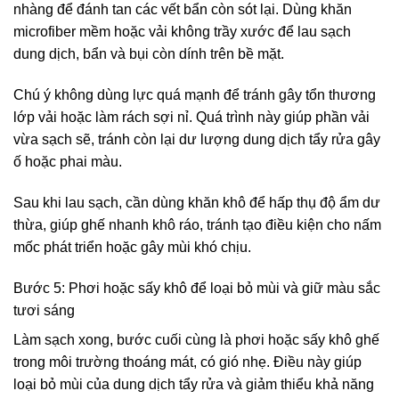
nhàng để đánh tan các vết bẩn còn sót lại. Dùng khăn
microfiber mềm hoặc vải không trầy xước để lau sạch
dung dịch, bẩn và bụi còn dính trên bề mặt.
Chú ý không dùng lực quá mạnh để tránh gây tổn thương
lớp vải hoặc làm rách sợi nỉ. Quá trình này giúp phần vải
vừa sạch sẽ, tránh còn lại dư lượng dung dịch tẩy rửa gây
ố hoặc phai màu.
Sau khi lau sạch, cần dùng khăn khô để hấp thụ độ ẩm dư
thừa, giúp ghế nhanh khô ráo, tránh tạo điều kiện cho nấm
mốc phát triển hoặc gây mùi khó chịu.
Bước 5: Phơi hoặc sấy khô để loại bỏ mùi và giữ màu sắc
tươi sáng
Làm sạch xong, bước cuối cùng là phơi hoặc sấy khô ghế
trong môi trường thoáng mát, có gió nhẹ. Điều này giúp
loại bỏ mùi của dung dịch tẩy rửa và giảm thiểu khả năng