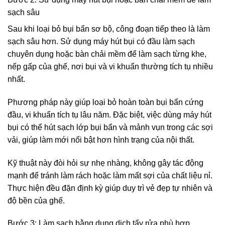
sạch sâu
Sau khi loại bỏ bụi bẩn sơ bộ, công đoạn tiếp theo là làm
sạch sâu hơn. Sử dụng máy hút bụi có đầu làm sạch
chuyên dụng hoặc bàn chải mềm để làm sạch từng khe,
nếp gấp của ghế, nơi bụi và vi khuẩn thường tích tụ nhiều
nhất.
Phương pháp này giúp loại bỏ hoàn toàn bụi bẩn cứng
đầu, vi khuẩn tích tụ lâu năm. Đặc biệt, việc dùng máy hút
bụi có thể hút sạch lớp bụi bẩn và mảnh vụn trong các sợi
vải, giúp làm mới nổi bật hơn hình trạng của nội thất.
Kỹ thuật này đòi hỏi sự nhẹ nhàng, không gây tác động
mạnh để tránh làm rách hoặc làm mất sợi của chất liệu nỉ.
Thực hiện đều đặn định kỳ giúp duy trì vẻ đẹp tự nhiên và
độ bền của ghế.
Bước 3: Làm sạch bằng dung dịch tẩy rửa phù hợp