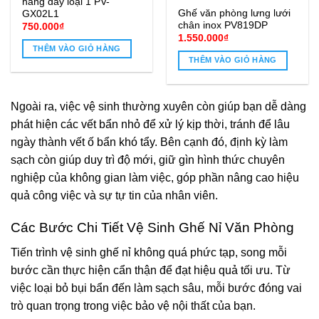
hàng dày loại 1 PV-
Ghế văn phòng lưng lưới
GX02L1
chân inox PV819DP
750.000
₫
1.550.000
₫
THÊM VÀO GIỎ HÀNG
THÊM VÀO GIỎ HÀNG
.000₫.
Ngoài ra, việc vệ sinh thường xuyên còn giúp bạn dễ dàng
phát hiện các vết bẩn nhỏ để xử lý kịp thời, tránh để lâu
ngày thành vết ố bẩn khó tẩy. Bên cạnh đó, định kỳ làm
sạch còn giúp duy trì độ mới, giữ gìn hình thức chuyên
nghiệp của không gian làm việc, góp phần nâng cao hiệu
quả công việc và sự tự tin của nhân viên.
Các Bước Chi Tiết Vệ Sinh Ghế Nỉ Văn Phòng
Tiến trình vệ sinh ghế nỉ không quá phức tạp, song mỗi
bước cần thực hiện cẩn thận để đạt hiệu quả tối ưu. Từ
việc loại bỏ bụi bẩn đến làm sạch sâu, mỗi bước đóng vai
trò quan trọng trong việc bảo vệ nội thất của bạn.