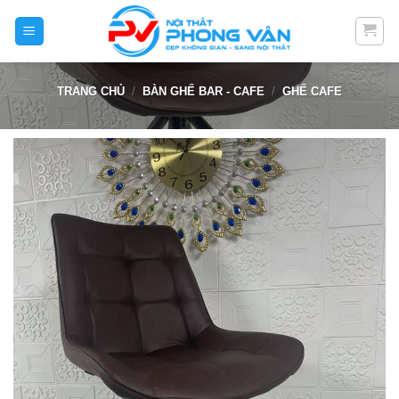
Skip
to
content
TRANG CHỦ
/
BÀN GHẾ BAR - CAFE
/
GHẾ CAFE