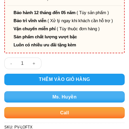
Bảo hành 12 tháng đến 05 năm
( Tùy sản phẩm )
Bảo trì vĩnh viễn
( Xử lý ngay khi khách cần hỗ trợ )
Vận chuyển miễn phí
( Tùy thuộc đơn hàng )
Sản phẩm chất lượng vượt bậc
Luôn có nhiều ưu đãi tặng kèm
Ghế ăn/nhà hàng LOFT chân chụm xoay số lượng
THÊM VÀO GIỎ HÀNG
Ms. Huyền
Call
SKU:
PV-LOFTX