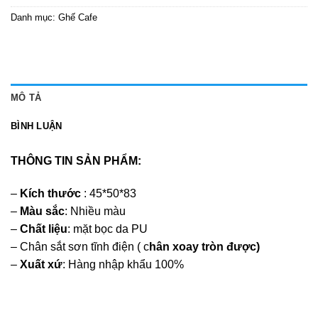
Danh mục:
Ghế Cafe
MÔ TẢ
BÌNH LUẬN
THÔNG TIN SẢN PHẨM:
–
Kích thước
: 45*50*83
–
Màu sắc
: Nhiều màu
–
Chất liệu
: mặt bọc da PU
– Chân sắt sơn tĩnh điện
( c
hân xoay tròn được)
–
Xuất xứ
: Hàng nhập khẩu 100%