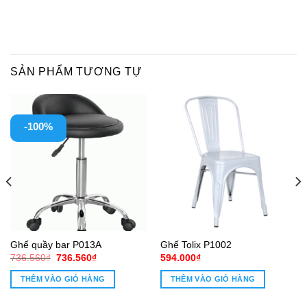
SẢN PHẨM TƯƠNG TỰ
-100%
Ghế quầy bar P013A
Ghế Tolix P1002
Giá
Giá
736.560
₫
736.560
₫
594.000
₫
gốc
hiện
là:
tại
THÊM VÀO GIỎ HÀNG
THÊM VÀO GIỎ HÀNG
736.560₫.
là:
736.560₫.