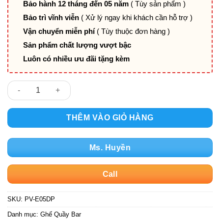
Bảo hành 12 tháng đến 05 năm
( Tùy sản phẩm )
Bảo trì vĩnh viễn
( Xử lý ngay khi khách cần hỗ trợ )
Vận chuyển miễn phí
( Tùy thuộc đơn hàng )
Sản phẩm chất lượng vượt bậc
Luôn có nhiều ưu đãi tặng kèm
Ghế quầy bar lưng nhựa mờ nệm nhiều màu PV-E05DP số lượn
THÊM VÀO GIỎ HÀNG
Ms. Huyền
Call
SKU:
PV-E05DP
Danh mục:
Ghế Quầy Bar