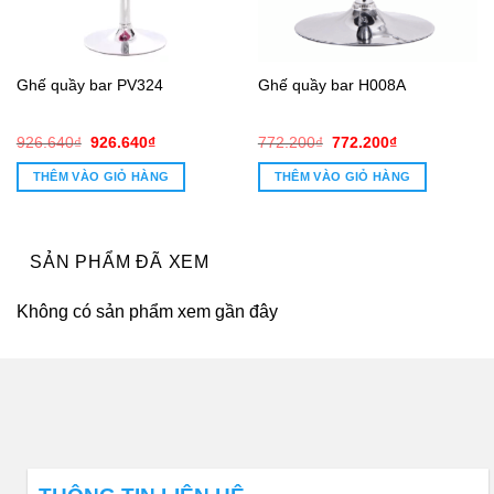
Ghế quầy bar PV324
Ghế quầy bar H008A
Giá
Giá
Giá
Giá
926.640
₫
926.640
₫
772.200
₫
772.200
₫
gốc
hiện
gốc
hiện
là:
tại
là:
tại
THÊM VÀO GIỎ HÀNG
THÊM VÀO GIỎ HÀNG
926.640₫.
là:
772.200₫.
là:
926.640₫.
772.200₫.
SẢN PHẨM ĐÃ XEM
Không có sản phẩm xem gần đây